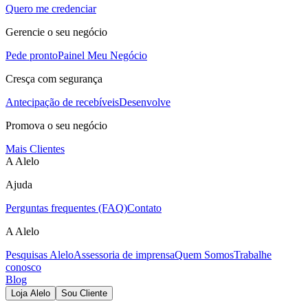
Quero me credenciar
Gerencie o seu negócio
Pede pronto
Painel Meu Negócio
Cresça com segurança
Antecipação de recebíveis
Desenvolve
Promova o seu negócio
Mais Clientes
A Alelo
Ajuda
Perguntas frequentes (FAQ)
Contato
A Alelo
Pesquisas Alelo
Assessoria de imprensa
Quem Somos
Trabalhe
conosco
Blog
Loja Alelo
Sou Cliente