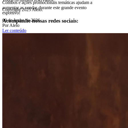
Combos e ações promocionais temáticas ajudam a
aumentar as vendas durante este grande evento
Copyright 2025 Alelo.
esportivo!
Acompanhe nossas redes sociais:
09 de Junho de 2026
Por Alelo
Ler conteúdo