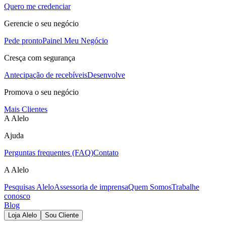
Quero me credenciar
Gerencie o seu negócio
Pede pronto
Painel Meu Negócio
Cresça com segurança
Antecipação de recebíveis
Desenvolve
Promova o seu negócio
Mais Clientes
A Alelo
Ajuda
Perguntas frequentes (FAQ)
Contato
A Alelo
Pesquisas Alelo
Assessoria de imprensa
Quem Somos
Trabalhe
conosco
Blog
Loja Alelo
Sou Cliente