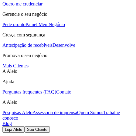
Quero me credenciar
Gerencie o seu negócio
Pede pronto
Painel Meu Negócio
Cresça com segurança
Antecipação de recebíveis
Desenvolve
Promova o seu negócio
Mais Clientes
A Alelo
Ajuda
Perguntas frequentes (FAQ)
Contato
A Alelo
Pesquisas Alelo
Assessoria de imprensa
Quem Somos
Trabalhe
conosco
Blog
Loja Alelo
Sou Cliente