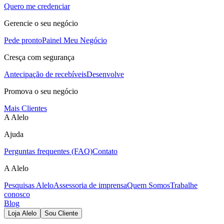
Quero me credenciar
Gerencie o seu negócio
Pede pronto
Painel Meu Negócio
Cresça com segurança
Antecipação de recebíveis
Desenvolve
Promova o seu negócio
Mais Clientes
A Alelo
Ajuda
Perguntas frequentes (FAQ)
Contato
A Alelo
Pesquisas Alelo
Assessoria de imprensa
Quem Somos
Trabalhe
conosco
Blog
Loja Alelo
Sou Cliente