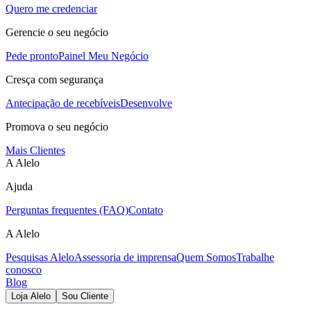
Quero me credenciar
Gerencie o seu negócio
Pede pronto
Painel Meu Negócio
Cresça com segurança
Antecipação de recebíveis
Desenvolve
Promova o seu negócio
Mais Clientes
A Alelo
Ajuda
Perguntas frequentes (FAQ)
Contato
A Alelo
Pesquisas Alelo
Assessoria de imprensa
Quem Somos
Trabalhe
conosco
Blog
Loja Alelo
Sou Cliente