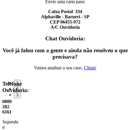
Envie uma carta para:
Caixa Postal 334
Alphaville - Barueri - SP
CEP 06455-972
A/C Ouvidoria
Chat Ouvidoria:
Você já falou com a gente e ainda não resolveu o que
precisava?
Vamos analisar o seu caso.
Clique
Telefone
1
2
Ouvidoria:
3
0800
202
6161
Segunda
a