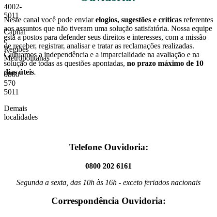
4002-
5011
Neste canal você pode enviar
elogios, sugestões e críticas
referentes
aos assuntos que não tiveram uma solução satisfatória. Nossa equipe
Capital
está a postos para defender seus direitos e interesses, com a missão
e
de receber, registrar, analisar e tratar as reclamações realizadas.
Regiões
Cultuamos a independência e a imparcialidade na avaliação e na
Metropolitanas
solução de todas as questões apontadas,
no prazo máximo de 10
dias úteis
.
0800
570
5011
Demais
localidades
Telefone Ouvidoria:
0800 202 6161
Segunda a sexta, das 10h às 16h - exceto feriados nacionais
Correspondência Ouvidoria: