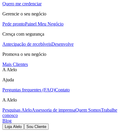
Quero me credenciar
Gerencie o seu negócio
Pede pronto
Painel Meu Negócio
Cresça com segurança
Antecipação de recebíveis
Desenvolve
Promova o seu negócio
Mais Clientes
A Alelo
Ajuda
Perguntas frequentes (FAQ)
Contato
A Alelo
Pesquisas Alelo
Assessoria de imprensa
Quem Somos
Trabalhe
conosco
Blog
Loja Alelo
Sou Cliente