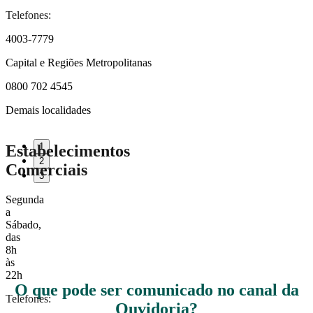
Telefones:
4003-7779
Capital e Regiões Metropolitanas
0800 702 4545
Demais localidades
1
Estabelecimentos
2
Comerciais
3
Segunda
a
Sábado,
das
8h
às
22h
O que pode ser comunicado no canal da
Telefones:
Ouvidoria?