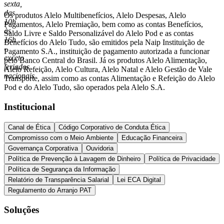
sexta,
das
Os produtos Alelo Multibenefícios, Alelo Despesas, Alelo
10h
Pagamentos, Alelo Premiação, bem como as contas Benefícios,
às
Saldo Livre e Saldo Personalizável do Alelo Pod e as contas
16h
Benefícios do Alelo Tudo, são emitidos pela Naip Instituição de
-
Pagamento S.A., instituição de pagamento autorizada a funcionar
exceto
pelo Banco Central do Brasil. Já os produtos Alelo Alimentação,
feriados
Alelo Refeição, Alelo Cultura, Alelo Natal e Alelo Gestão de Vale
nacionais
Transporte, assim como as contas Alimentação e Refeição do Alelo
Pod e do Alelo Tudo, são operados pela Alelo S.A.
Institucional
Canal de Ética
Código Corporativo de Conduta Ética
Compromisso com o Meio Ambiente
Educação Financeira
Governança Corporativa
Ouvidoria
Política de Prevenção à Lavagem de Dinheiro
Política de Privacidade
Política de Segurança da Informação
Relatório de Transparência Salarial
Lei ECA Digital
Regulamento do Arranjo PAT
Soluções