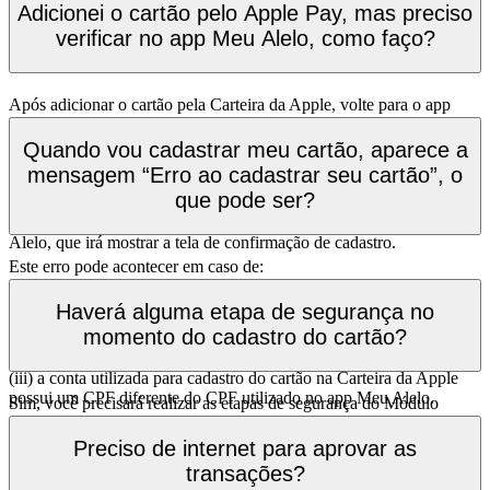
“Carteira Digital” ficará inativo.
Adicionei o cartão pelo Apple Pay, mas preciso
verificar no app Meu Alelo, como faço?
Após adicionar o cartão pela Carteira da Apple, volte para o app
Meu Alelo e confirme a solicitação de cadastro que aparecerá na
tela. Caso esta tela não apareça, acesse os detalhes do cartão que
Quando vou cadastrar meu cartão, aparece a
adicionou, clique no botão “Carteira Digital” e “Adicionar à Carteira
mensagem “Erro ao cadastrar seu cartão”, o
da Apple”. Você será redirecionado novamente para o app da
que pode ser?
Carteira Apple, sendo necessário clicar em “Concluir a
configuração”. Em seguida, será redirecionado para o app Meu
Alelo, que irá mostrar a tela de confirmação de cadastro.
Este erro pode acontecer em caso de:
(i) falha na comunicação entre os servidores da Alelo e Apple;
Haverá alguma etapa de segurança no
momento do cadastro do cartão?
(ii) falha na conexão de internet do seu dispositivo; ou;
(iii) a conta utilizada para cadastro do cartão na Carteira da Apple
possui um CPF diferente do CPF utilizado no app Meu Alelo.
Sim, você precisará realizar as etapas de segurança do Módulo
Seguro no app Meu Alelo, sendo: Prova de Vida, Biometria,
Atualização Cadastral e MFA. Caso já o tenha realizado
Preciso de internet para aprovar as
anteriormente, precisará apenas realizar o MFA (inclusão de 6
transações?
dígitos) via e-mail ou envio de SMS no celular cadastrado em cada