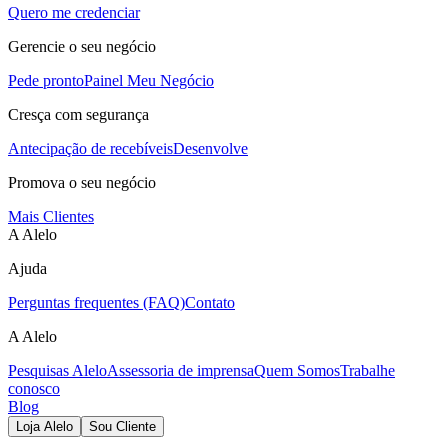
Quero me credenciar
Gerencie o seu negócio
Pede pronto
Painel Meu Negócio
Cresça com segurança
Antecipação de recebíveis
Desenvolve
Promova o seu negócio
Mais Clientes
A Alelo
Ajuda
Perguntas frequentes (FAQ)
Contato
A Alelo
Pesquisas Alelo
Assessoria de imprensa
Quem Somos
Trabalhe
conosco
Blog
Loja Alelo
Sou Cliente