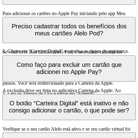
Para adicionar os cartões no Apple Pay iniciando pelo app Meu
Alelo, você deverá seguir os passos abaixo:
Preciso cadastrar todos os benefícios dos
1. Abra o app Meu Alelo e selecione o cartão Alelo Pod a ser
meus cartões Alelo Pod?
cadastrado na Carteira da Apple. Se você tiver dois cartões Alelo
Pod, é necessário cadastrar os dois cartões;
2. Clique em “Carteira Digital” e conclua as etapas de segurança.
Se você tiver dois cartões Alelo Pod, é necessário cadastrá-los
separadamente. Após cadastrar o cartão, todos os benefícios
3. Se você ainda não tiver um cartão virtual, ele será gerado
vinculados a ele já estarão habilitados para realizar o pagamento por
Como faço para excluir um cartão que
automaticamente.
aproximação com seu dispositivo celular e/ou smartwatch.
adicionei no Apple Pay?
4. Toque em “Adicionar à Carteira da Apple” e siga os próximos
passos. Você será redirecionado para a Carteira da Apple.
A exclusão deve ser feita no aplicativo Carteira da Apple. Ao
5. Leia os Termos de Uso e toque em “Entendi”.
visualizar os detalhes do cartão, procure a opção “Remover Forma
de Pagamento”.
O botão “Carteira Digital” está inativo e não
consigo adicionar o cartão, o que pode ser?
Verifique se o seu cartão Alelo está ativo e se seu cartão virtual foi
criado. Caso seu cartão esteja bloqueado ou cancelado, o botão