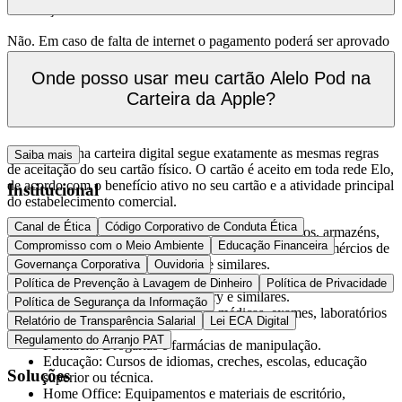
habilitação.
Não. Em caso de falta de internet o pagamento poderá ser aprovado
ou reprovado normalmente. Porém, a notificação referente a
transação só será apresentada quando o celular estiver conectado a
Onde posso usar meu cartão Alelo Pod na
internet.
Carteira da Apple?
A transação na carteira digital segue exatamente as mesmas regras
Saiba mais
de aceitação do seu cartão físico. O cartão é aceito em toda rede Elo,
de acordo com o benefício ativo no seu cartão e a atividade principal
Institucional
do estabelecimento comercial.
Canal de Ética
Código Corporativo de Conduta Ética
Alimentação: Pode ser usado em supermercados, armazéns,
Compromisso com o Meio Ambiente
Educação Financeira
mercearias, açougues, peixarias, hortimercados, comércios de
laticínios e/ou frios, padarias e similares.
Governança Corporativa
Ouvidoria
Refeição - Pode ser usado em restaurantes, lanchonetes,
Política de Prevenção à Lavagem de Dinheiro
Política de Privacidade
padarias, aplicativos de delivery e similares.
Política de Segurança da Informação
Saúde e Bem-Estar: Consultas médicas, exames, laboratórios
Relatório de Transparência Salarial
Lei ECA Digital
e terapia.
Regulamento do Arranjo PAT
Farmácia: Drogarias e farmácias de manipulação.
Educação: Cursos de idiomas, creches, escolas, educação
Soluções
superior ou técnica.
Home Office: Equipamentos e materiais de escritório,