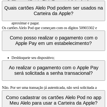
Clique em “Carteira Digital” na parte inferior da tela;
Apple Watch.
Toque no botão preto “Adicionar ao GPay” (Se for Alelo
Quais cartões Alelo Pod podem ser usados na
Tudo, adicione as redes de Alimentação e Refeição
Carteira da Apple?
separadamente);
Insira os dados solicitados e confirme. Prontinho! Agora é só
aproximar e pagar.
Os cartões Alelo Pod que começam com os dígitos 50903302 e
50901000.
Como posso realizar o pagamento com o
Apple Pay em um estabelecimento?
Desbloqueie seu dispositivo;
Segure o dispositivo próximo ao terminal de pagamento com
NFC até que a transação seja concluída.
Ao realizar o pagamento com o Apple Pay
será solicitada a senha transacional?
Não. Por ser uma transação já autenticada, não será solicitada a
senha. Porém, em alguns casos, após um determinado número de
transações, o aplicativo pode pedir uma nova autenticação por
Como cadastrar os cartões Alelo Pod no app
medidas adicionais de segurança.
Meu Alelo para usar a Carteira da Apple?