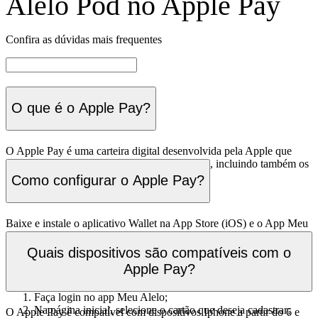
Alelo Pod no Apple Pay
Confira as dúvidas mais frequentes
O que é o Apple Pay?
O Apple Pay é uma carteira digital desenvolvida pela Apple que
permite aos usuários incluírem os seus cartões, incluindo também os
cartões Alelo Alimentação e Alelo Refeição.
Como configurar o Apple Pay?
Baixe e instale o aplicativo Wallet na App Store (iOS) e o App Meu
Alelo.
Quais dispositivos são compatíveis com o
Abra o aplicativo Meu Alelo e siga as instruções a partir da tela de
Apple Pay?
detalhes do produto Alimentação ou Refeição:
Faça login no app Meu Alelo;
Na página inicial, selecione o cartão que deseja cadastrar;
O Apple Pay é compatível com dispositivos Iphone a partir do 6 e