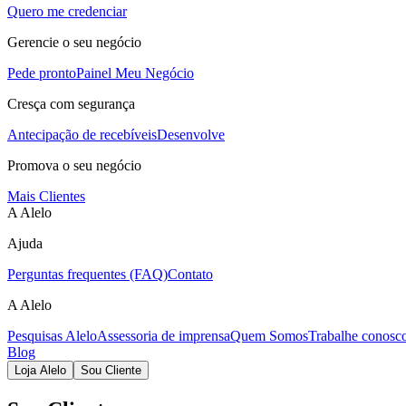
Quero me credenciar
Gerencie o seu negócio
Pede pronto
Painel Meu Negócio
Cresça com segurança
Antecipação de recebíveis
Desenvolve
Promova o seu negócio
Mais Clientes
A Alelo
Ajuda
Perguntas frequentes (FAQ)
Contato
A Alelo
Pesquisas Alelo
Assessoria de imprensa
Quem Somos
Trabalhe conosc
Blog
Loja Alelo
Sou Cliente