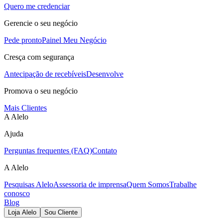
Quero me credenciar
Gerencie o seu negócio
Pede pronto
Painel Meu Negócio
Cresça com segurança
Antecipação de recebíveis
Desenvolve
Promova o seu negócio
Mais Clientes
A Alelo
Ajuda
Perguntas frequentes (FAQ)
Contato
A Alelo
Pesquisas Alelo
Assessoria de imprensa
Quem Somos
Trabalhe
conosco
Blog
Loja Alelo
Sou Cliente