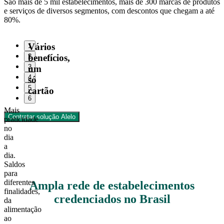
São mais de 5 mil estabelecimentos, mais de 300 marcas de produtos
e serviços de diversos segmentos, com descontos que chegam a até
80%.
Vários
1
2
benefícios,
3
um
4
só
5
cartão
6
Mais
Contratar solução Alelo
praticidade
no
dia
a
dia.
Saldos
para
diferentes
Ampla rede de estabelecimentos
finalidades,
credenciados no Brasil
da
alimentação
ao