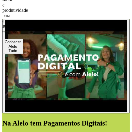
e
produtividade
para
a
sua
equipe.
Conhecer
Alelo
Tudo
Na Alelo tem Pagamentos Digitais!