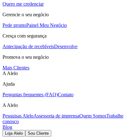
Quero me credenciar
Gerencie o seu negócio
Pede pronto
Painel Meu Negócio
Cresça com segurança
Antecipação de recebíveis
Desenvolve
Promova o seu negócio
Mais Clientes
A Alelo
Ajuda
Perguntas frequentes (FAQ)
Contato
A Alelo
Pesquisas Alelo
Assessoria de imprensa
Quem Somos
Trabalhe
conosco
Blog
Loja Alelo
Sou Cliente