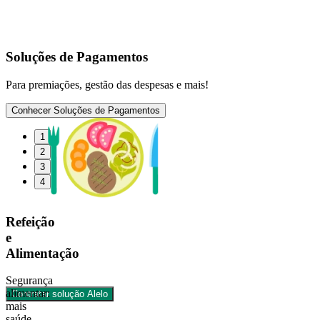
Soluções de Pagamentos
Para premiações, gestão das despesas e mais!
Conhecer Soluções de Pagamentos
1
2
3
4
Refeição
e
Alimentação
Segurança
alimentar:
Contratar solução Alelo
mais
saúde