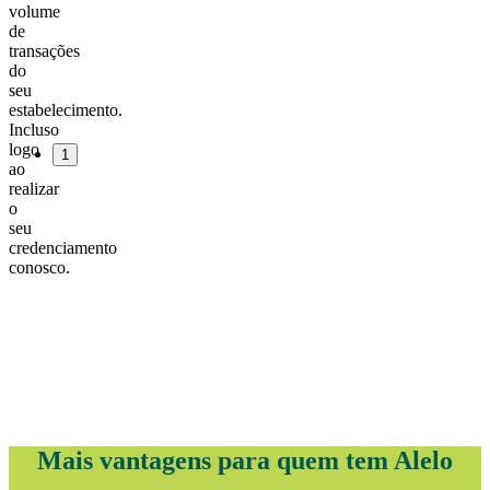
volume
de
transações
do
seu
estabelecimento.
Incluso
logo
1
ao
realizar
o
seu
credenciamento
conosco.
Mais vantagens para quem tem Alelo