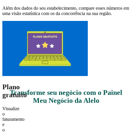
Além dos dados do seu estabelecimento, compare esses números em
uma visão estatística com os da concorrência na sua região.
1
2
3
Quero Painel Meu Negócio
Plano
Transforme seu negócio com o Painel
gratuito
Meu Negócio da Alelo
Visualize
o
faturamento
e
o