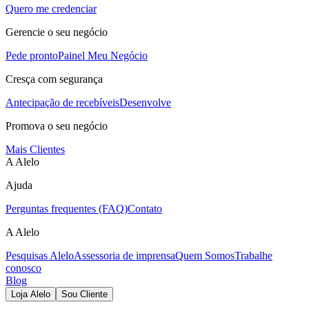
Quero me credenciar
Gerencie o seu negócio
Pede pronto
Painel Meu Negócio
Cresça com segurança
Antecipação de recebíveis
Desenvolve
Promova o seu negócio
Mais Clientes
A Alelo
Ajuda
Perguntas frequentes (FAQ)
Contato
A Alelo
Pesquisas Alelo
Assessoria de imprensa
Quem Somos
Trabalhe
conosco
Blog
Loja Alelo
Sou Cliente