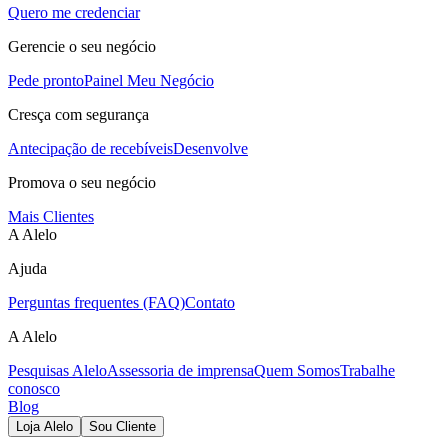
Quero me credenciar
Gerencie o seu negócio
Pede pronto
Painel Meu Negócio
Cresça com segurança
Antecipação de recebíveis
Desenvolve
Promova o seu negócio
Mais Clientes
A Alelo
Ajuda
Perguntas frequentes (FAQ)
Contato
A Alelo
Pesquisas Alelo
Assessoria de imprensa
Quem Somos
Trabalhe
conosco
Blog
Loja Alelo
Sou Cliente