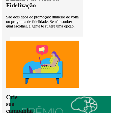
Fidelização
São dois tipos de promoção: dinheiro de volta
ou programa de fidelidade. Se não souber
qual escolher, a gente te sugere uma opção.
1
2
3
4
Quero mais clientes
Crie
sua
campanha