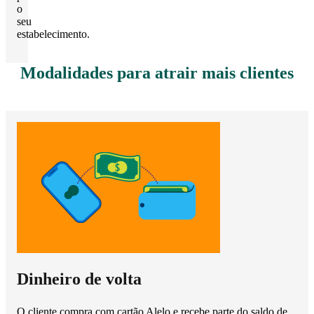
o
seu
estabelecimento.
Modalidades para atrair mais clientes
Dinheiro de volta
O cliente compra com cartão Alelo e recebe parte do saldo de