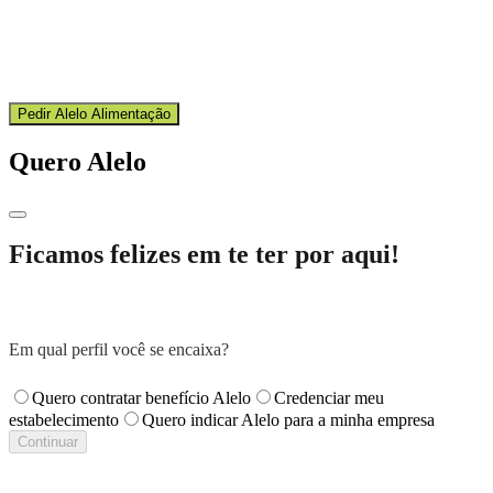
Substitua a cesta básica física por uma solução mais moderna,
simples de operar e melhor para o dia a dia do RH.
Pedir Alelo Alimentação
Quero Alelo
Ficamos felizes em te ter por aqui!
Em qual perfil você se encaixa?
Quero contratar benefício Alelo
Credenciar meu
estabelecimento
Quero indicar Alelo para a minha empresa
Continuar