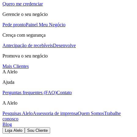
Quero me credenciar
Gerencie o seu negócio
Pede pronto
Painel Meu Negócio
Cresça com segurança
Antecipação de recebíveis
Desenvolve
Promova o seu negócio
Mais Clientes
A Alelo
Ajuda
Perguntas frequentes (FAQ)
Contato
A Alelo
Pesquisas Alelo
Assessoria de imprensa
Quem Somos
Trabalhe
conosco
Blog
Loja Alelo
Sou Cliente