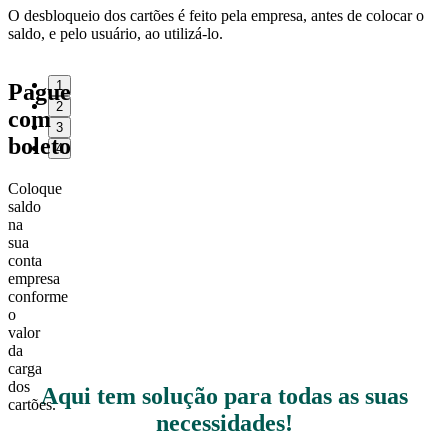
O desbloqueio dos cartões é feito pela empresa, antes de colocar o
saldo, e pelo usuário, ao utilizá-lo.
1
Pague
2
com
3
boleto
4
Coloque
saldo
na
sua
conta
empresa
conforme
o
valor
da
carga
dos
Aqui tem solução para todas as suas
cartões.
necessidades!