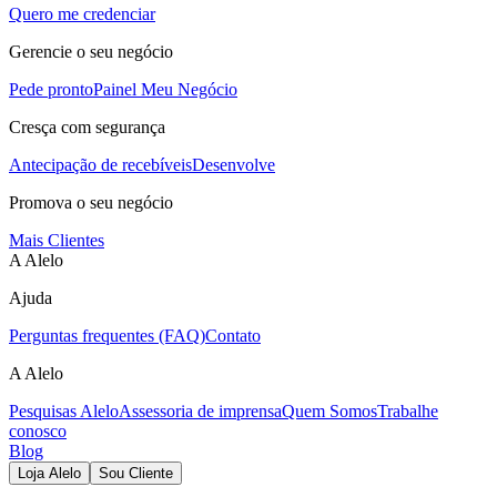
Quero me credenciar
Gerencie o seu negócio
Pede pronto
Painel Meu Negócio
Cresça com segurança
Antecipação de recebíveis
Desenvolve
Promova o seu negócio
Mais Clientes
A Alelo
Ajuda
Perguntas frequentes (FAQ)
Contato
A Alelo
Pesquisas Alelo
Assessoria de imprensa
Quem Somos
Trabalhe
conosco
Blog
Loja Alelo
Sou Cliente