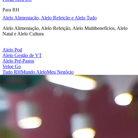
Para RH
Alelo Alimentação, Alelo Refeição e Alelo Tudo
Alelo Alimentação, Alelo Refeição, Alelo Multibenefícios, Alelo
Natal e Alelo Cultura
Alelo Pod
Alelo Gestão de VT
Alelo Pré-Pagos
Veloe Go
Tudo RH
Mundo Alelo
Meu Negócio