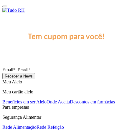
Assine a News Tudo RH
Tem cupom para você!
A cada edição, um conteúdo recheado de especialistas, dados do
mercado e um debate quente sobre os principais assuntos do setor.
Não fique de fora!
Email*
Receber a News
Meu Alelo
Meu cartão alelo
Benefícios em ser Alelo
Onde Aceita
Descontos em farmácias
Para empresas
Segurança Alimentar
Rede Alimentação
Rede Refeição