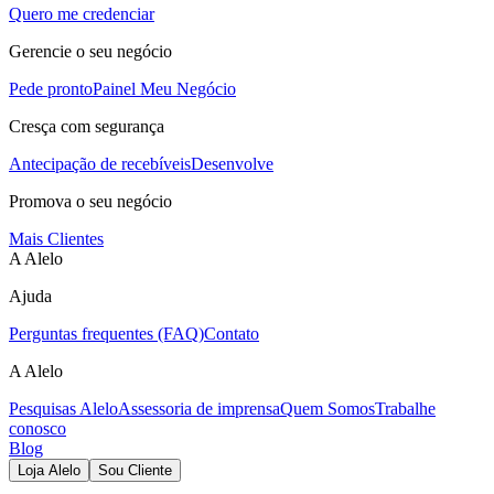
Quero me credenciar
Gerencie o seu negócio
Pede pronto
Painel Meu Negócio
Cresça com segurança
Antecipação de recebíveis
Desenvolve
Promova o seu negócio
Mais Clientes
A Alelo
Ajuda
Perguntas frequentes (FAQ)
Contato
A Alelo
Pesquisas Alelo
Assessoria de imprensa
Quem Somos
Trabalhe
conosco
Blog
Loja Alelo
Sou Cliente