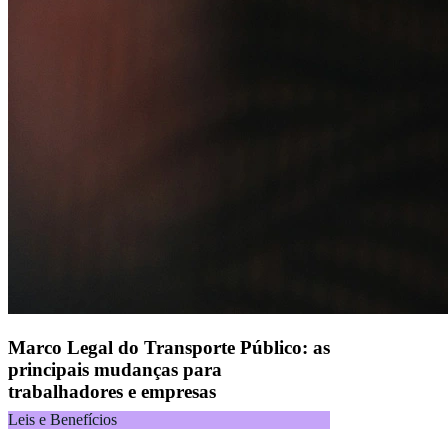
CNPJ 04.740.876/0001-25 | Alameda Xingu, 512, 3º, 4º e 16º (parte)
andares, Alphaville, Barueri/SP | CEP 06455-030
Naip Instituição de Pagamento S.A.
CNPJ 09.092.759/0001-16 | Alameda Xingu, 512, 3º andar, parte,
Alphaville, Barueri/SP | CEP 06455-030
Todos os direitos reservados.
Copyright 2025 Alelo.
Acompanhe nossas redes sociais:
Marco Legal do Transporte Público: as
principais mudanças para
trabalhadores e empresas
Leis e Benefícios