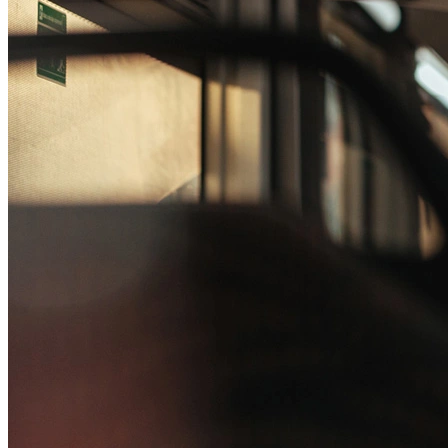
Passo 1/2
Institucional
Canal de Ética
Código Corporativo de Conduta Ética
Compromisso com o Meio Ambiente
Educação Financeira
Governança Corporativa
Ouvidoria
Política de Prevenção à Lavagem de Dinheiro
Política de Privacidade
Política de Segurança da Informação
Relatório de Transparência Salarial
Lei ECA Digital
Regulamento do Arranjo PAT
Soluções
Alelo Tudo
Alelo Pod
Gestão de VT
Soluções de Pagamentos
Contrate agora
Alelo S.A.