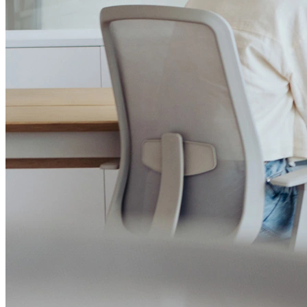
Institucional
Canal de Ética
Código Corporativo de Conduta Ética
Compromisso com o Meio Ambiente
Educação Financeira
Governança Corporativa
Ouvidoria
Política de Prevenção à Lavagem de Dinheiro
Política de Privacidade
Política de Segurança da Informação
Relatório de Transparência Salarial
Lei ECA Digital
Regulamento do Arranjo PAT
Soluções
Alelo Tudo
Alelo Pod
Gestão de VT
Soluções de Pagamentos
Contrate agora
Alelo S.A.
CNPJ 04.740.876/0001-25 | Alameda Xingu, 512, 3º, 4º e 16º (parte)
andares, Alphaville, Barueri/SP | CEP 06455-030
Naip Instituição de Pagamento S.A.