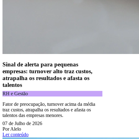
CNPJ 09.092.759/0001-16 | Alameda Xingu, 512, 3º andar, parte,
Alphaville, Barueri/SP | CEP 06455-030
Todos os direitos reservados.
Copyright 2025 Alelo.
Acompanhe nossas redes sociais:
Sinal de alerta para pequenas
empresas: turnover alto traz custos,
atrapalha os resultados e afasta os
talentos
RH e Gestão
Fator de preocupação, turnover acima da média
traz custos, atrapalha os resultados e afasta os
talentos das empresas menores.
07 de Julho de 2026
Por Alelo
Ler conteúdo