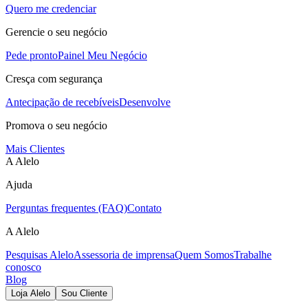
Quero me credenciar
Gerencie o seu negócio
Pede pronto
Painel Meu Negócio
Cresça com segurança
Antecipação de recebíveis
Desenvolve
Promova o seu negócio
Mais Clientes
A Alelo
Ajuda
Perguntas frequentes (FAQ)
Contato
A Alelo
Pesquisas Alelo
Assessoria de imprensa
Quem Somos
Trabalhe
conosco
Blog
Loja Alelo
Sou Cliente