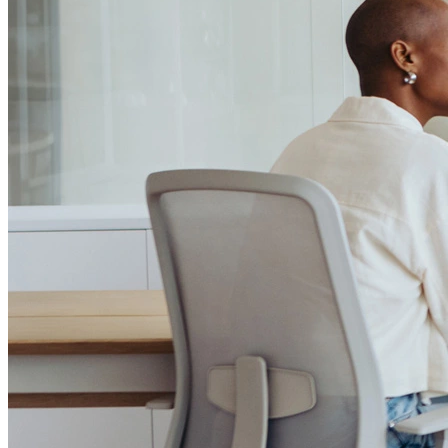
Passo 1/2
Institucional
Canal de Ética
Código Corporativo de Conduta Ética
Compromisso com o Meio Ambiente
Educação Financeira
Governança Corporativa
Ouvidoria
Política de Prevenção à Lavagem de Dinheiro
Política de Privacidade
Política de Segurança da Informação
Relatório de Transparência Salarial
Lei ECA Digital
Regulamento do Arranjo PAT
Soluções
Alelo Tudo
Alelo Pod
Gestão de VT
Soluções de Pagamentos
Contrate agora