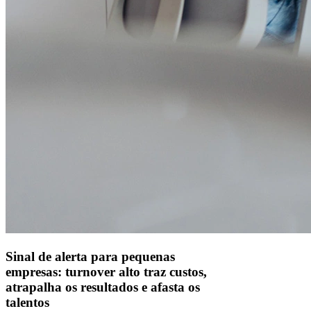
Alelo S.A.
CNPJ 04.740.876/0001-25 | Alameda Xingu, 512, 3º, 4º e 16º (parte)
andares, Alphaville, Barueri/SP | CEP 06455-030
Naip Instituição de Pagamento S.A.
CNPJ 09.092.759/0001-16 | Alameda Xingu, 512, 3º andar, parte,
Alphaville, Barueri/SP | CEP 06455-030
Todos os direitos reservados.
Copyright 2025 Alelo.
Acompanhe nossas redes sociais:
Sinal de alerta para pequenas
empresas: turnover alto traz custos,
atrapalha os resultados e afasta os
talentos