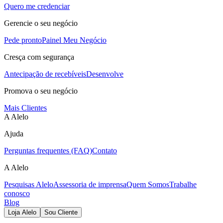
Quero me credenciar
Gerencie o seu negócio
Pede pronto
Painel Meu Negócio
Cresça com segurança
Antecipação de recebíveis
Desenvolve
Promova o seu negócio
Mais Clientes
A Alelo
Ajuda
Perguntas frequentes (FAQ)
Contato
A Alelo
Pesquisas Alelo
Assessoria de imprensa
Quem Somos
Trabalhe
conosco
Blog
Loja Alelo
Sou Cliente