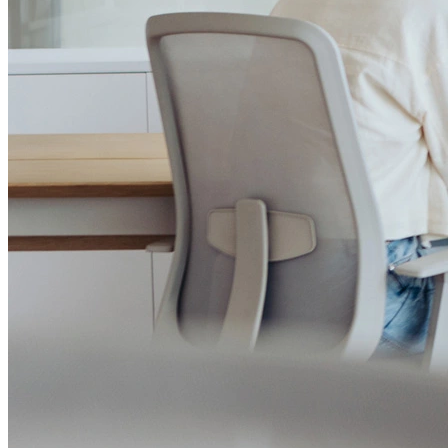
Institucional
Canal de Ética
Código Corporativo de Conduta Ética
Compromisso com o Meio Ambiente
Educação Financeira
Governança Corporativa
Ouvidoria
Política de Prevenção à Lavagem de Dinheiro
Política de Privacidade
Política de Segurança da Informação
Relatório de Transparência Salarial
Lei ECA Digital
Regulamento do Arranjo PAT
Soluções
Alelo Tudo
Alelo Pod
Gestão de VT
Soluções de Pagamentos
Contrate agora
Alelo S.A.
CNPJ 04.740.876/0001-25 | Alameda Xingu, 512, 3º, 4º e 16º (parte)
andares, Alphaville, Barueri/SP | CEP 06455-030
Naip Instituição de Pagamento S.A.