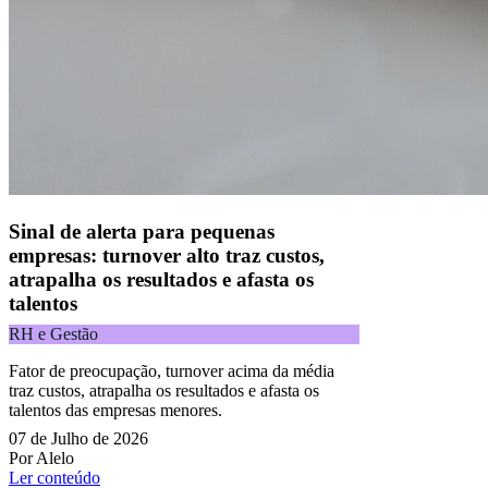
CNPJ 09.092.759/0001-16 | Alameda Xingu, 512, 3º andar, parte,
Alphaville, Barueri/SP | CEP 06455-030
Todos os direitos reservados.
Copyright 2025 Alelo.
Acompanhe nossas redes sociais:
Sinal de alerta para pequenas
empresas: turnover alto traz custos,
atrapalha os resultados e afasta os
talentos
RH e Gestão
Fator de preocupação, turnover acima da média
traz custos, atrapalha os resultados e afasta os
talentos das empresas menores.
07 de Julho de 2026
Por Alelo
Ler conteúdo