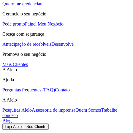
Quero me credenciar
Gerencie o seu negócio
Pede pronto
Painel Meu Negócio
Cresça com segurança
Antecipação de recebíveis
Desenvolve
Promova o seu negócio
Mais Clientes
A Alelo
Ajuda
Perguntas frequentes (FAQ)
Contato
A Alelo
Pesquisas Alelo
Assessoria de imprensa
Quem Somos
Trabalhe
conosco
Blog
Loja Alelo
Sou Cliente