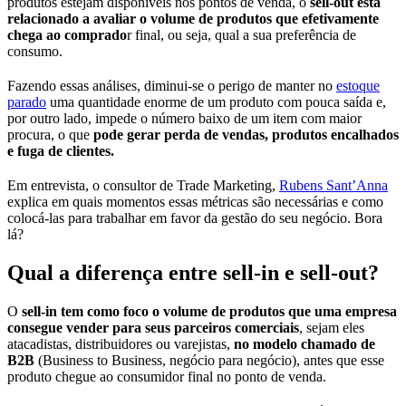
produtos estejam disponíveis nos pontos de venda, o
sell-out está
relacionado a avaliar o volume de produtos que efetivamente
chega ao comprado
r final, ou seja, qual a sua preferência de
consumo.
Fazendo essas análises, diminui-se o perigo de manter no
estoque
parado
uma quantidade enorme de um produto com pouca saída e,
por outro lado, impede o número baixo de um item com maior
procura, o que
pode gerar perda de vendas, produtos encalhados
e fuga de clientes.
Em entrevista, o consultor de Trade Marketing,
Rubens Sant’Anna
explica em quais momentos essas métricas são necessárias e como
colocá-las para trabalhar em favor da gestão do seu negócio. Bora
lá?
Qual a diferença entre sell-in e sell-out?
O
sell-in tem como foco o volume de produtos que uma empresa
consegue vender para seus parceiros comerciais
, sejam eles
atacadistas, distribuidores ou varejistas,
no modelo chamado de
B2B
(Business to Business, negócio para negócio), antes que esse
produto chegue ao consumidor final no ponto de venda.