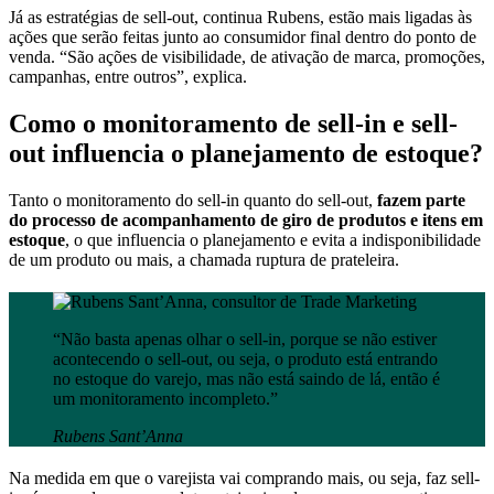
Já as estratégias de sell-out, continua Rubens, estão mais ligadas às
ações que serão feitas junto ao consumidor final dentro do ponto de
venda. “São ações de visibilidade, de ativação de marca, promoções,
campanhas, entre outros”, explica.
Como o monitoramento de sell-in e sell-
out influencia o planejamento de estoque?
Tanto o monitoramento do sell-in quanto do sell-out,
fazem parte
do processo de acompanhamento de giro de produtos e itens em
estoque
, o que influencia o planejamento e evita a indisponibilidade
de um produto ou mais, a chamada ruptura de prateleira.
“Não basta apenas olhar o sell-in, porque se não estiver
acontecendo o sell-out, ou seja, o produto está entrando
no estoque do varejo, mas não está saindo de lá, então é
um monitoramento incompleto.”
Rubens Sant’Anna
Na medida em que o varejista vai comprando mais, ou seja, faz sell-