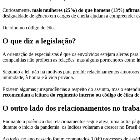
Curiosamente,
mais mulheres (25%) do que homens (13%) afirmam 
desigualdade de gênero em cargos de chefia ajudam a compreender 
De olho no código de ética.
O que diz a legislação?
A orientação de especialistas é que os envolvidos estejam alertas par
companhias não proíbem as relações, mas alguns pormenores como
i
Segundo a lei, não há motivos para proibir relacionamentos amorosos e
intimidade, à honra e à vida privada.
Existem algumas jurisprudências a respeito do assunto, mas o entendi
recomendam a leitura do regimento interno ou código de ética d
O outro lado dos relacionamentos no traba
Enquanto a polêmica dos relacionamentos segue ativa, uma outra pági
durante o início da pandemia, os índices voltaram a crescer no Brasil
Ao todo, no ano passado foram computados 3.049 processos de assédi