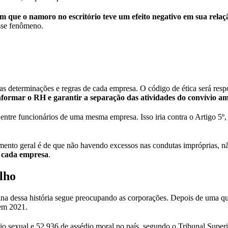
que o namoro no escritório teve um efeito negativo em sua relaç
esse fenômeno.
a as determinações e regras de cada empresa. O código de ética será re
nformar o RH e garantir a separação das atividades do convívio 
ntre funcionários de uma mesma empresa. Isso iria contra o Artigo 5º, 
mento geral é de que não havendo excessos nas condutas impróprias, não 
e cada empresa
.
lho
na dessa história segue preocupando as corporações. Depois de uma que
 em 2021.
o sexual e 52.936 de assédio moral no país, segundo o Tribunal Super