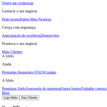
Quero me credenciar
Gerencie o seu negócio
Pede pronto
Painel Meu Negócio
Cresça com segurança
Antecipação de recebíveis
Desenvolve
Promova o seu negócio
Mais Clientes
A Alelo
Ajuda
Perguntas frequentes (FAQ)
Contato
A Alelo
Pesquisas Alelo
Assessoria de imprensa
Quem Somos
Trabalhe conosc
Blog
Loja Alelo
Sou Cliente