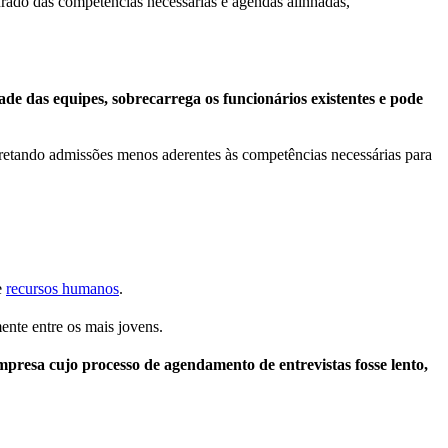
urado das competências necessárias e agendas alinhadas,
de das equipes, sobrecarrega os funcionários existentes e pode
rretando admissões menos aderentes às competências necessárias para
e
recursos humanos
.
ente entre os mais jovens.
resa cujo processo de agendamento de entrevistas fosse lento,