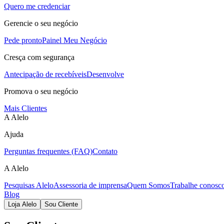
Quero me credenciar
Gerencie o seu negócio
Pede pronto
Painel Meu Negócio
Cresça com segurança
Antecipação de recebíveis
Desenvolve
Promova o seu negócio
Mais Clientes
A Alelo
Ajuda
Perguntas frequentes (FAQ)
Contato
A Alelo
Pesquisas Alelo
Assessoria de imprensa
Quem Somos
Trabalhe conosc
Blog
Loja Alelo
Sou Cliente