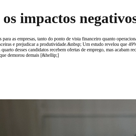
 os impactos negativo
s para as empresas, tanto do ponto de vista financeiro quanto operacion
anceiras e prejudicar a produtividade.&nbsp; Um estudo revelou que 4
m quarto desses candidatos recebem ofertas de emprego, mas acabam re
rque demorou demais [&hellip;]