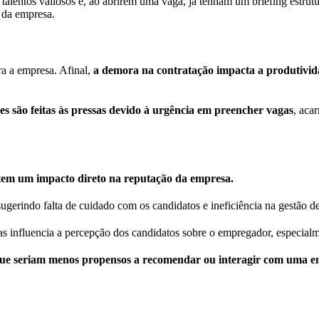
alentos valiosos e, ao abrirem uma vaga, já tenham um briefing estrut
 da empresa.
a a empresa. Afinal,
a demora na contratação impacta a produtivida
s são feitas às pressas devido à urgência em preencher vagas
, aca
tem um impacto direto na reputação da empresa.
gerindo falta de cuidado com os candidatos e ineficiência na gestão d
s influencia a percepção dos candidatos sobre o empregador, especialm
ue seriam menos propensos a recomendar ou interagir com uma emp