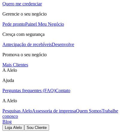
Quero me credenciar
Gerencie o seu negócio
Pede pronto
Painel Meu Negócio
Cresça com segurança
Antecipação de recebíveis
Desenvolve
Promova o seu negócio
Mais Clientes
A Alelo
Ajuda
Perguntas frequentes (FAQ)
Contato
A Alelo
Pesquisas Alelo
Assessoria de imprensa
Quem Somos
Trabalhe
conosco
Blog
Loja Alelo
Sou Cliente