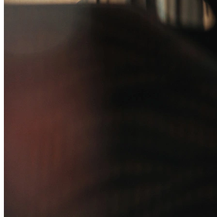
Canal de Ética
Código Corporativo de Conduta Ética
Compromisso com o Meio Ambiente
Educação Financeira
Governança Corporativa
Ouvidoria
Política de Prevenção à Lavagem de Dinheiro
Política de Privacidade
Política de Segurança da Informação
Relatório de Transparência Salarial
Lei ECA Digital
Regulamento do Arranjo PAT
Soluções
Alelo Tudo
Alelo Pod
Gestão de VT
Soluções de Pagamentos
Contrate agora
Alelo S.A.
CNPJ 04.740.876/0001-25 | Alameda Xingu, 512, 3º, 4º e 16º (parte)
andares, Alphaville, Barueri/SP | CEP 06455-030
Naip Instituição de Pagamento S.A.
CNPJ 09.092.759/0001-16 | Alameda Xingu, 512, 3º andar, parte,
Alphaville, Barueri/SP | CEP 06455-030