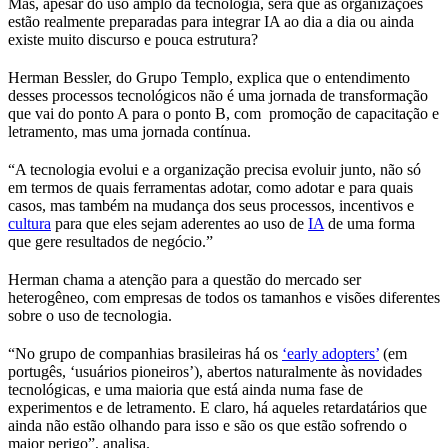
Mas, apesar do uso amplo da tecnologia, será que as organizações
estão realmente preparadas para integrar IA ao dia a dia ou ainda
existe muito discurso e pouca estrutura?
Herman Bessler, do Grupo Templo, explica que o entendimento
desses processos tecnológicos não é uma jornada de transformação
que vai do ponto A para o ponto B, com promoção de capacitação e
letramento, mas uma jornada contínua.
“A tecnologia evolui e a organização precisa evoluir junto, não só
em termos de quais ferramentas adotar, como adotar e para quais
casos, mas também na mudança dos seus processos, incentivos e
cultura
para que eles sejam aderentes ao uso de
IA
de uma forma
que gere resultados de negócio.”
Herman chama a atenção para a questão do mercado ser
heterogêneo, com empresas de todos os tamanhos e visões diferentes
sobre o uso de tecnologia.
“No grupo de companhias brasileiras há os
‘early adopters’
(em
portugês, ‘usuários pioneiros’), abertos naturalmente às novidades
tecnológicas, e uma maioria que está ainda numa fase de
experimentos e de letramento. E claro, há aqueles retardatários que
ainda não estão olhando para isso e são os que estão sofrendo o
maior perigo”, analisa.