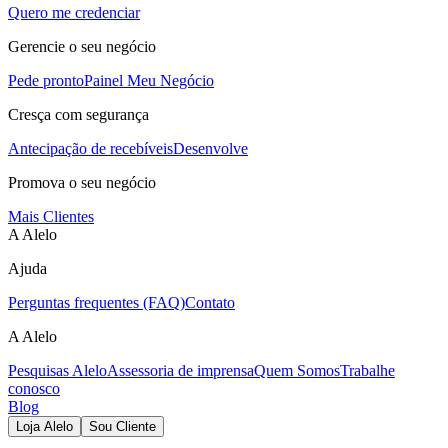
Quero me credenciar
Gerencie o seu negócio
Pede pronto
Painel Meu Negócio
Cresça com segurança
Antecipação de recebíveis
Desenvolve
Promova o seu negócio
Mais Clientes
A Alelo
Ajuda
Perguntas frequentes (FAQ)
Contato
A Alelo
Pesquisas Alelo
Assessoria de imprensa
Quem Somos
Trabalhe
conosco
Blog
Loja Alelo
Sou Cliente