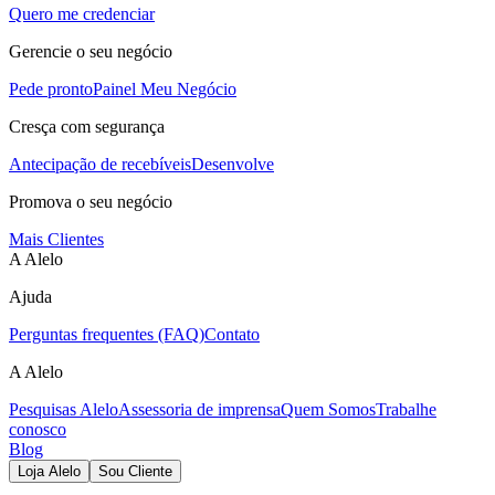
Quero me credenciar
Gerencie o seu negócio
Pede pronto
Painel Meu Negócio
Cresça com segurança
Antecipação de recebíveis
Desenvolve
Promova o seu negócio
Mais Clientes
A Alelo
Ajuda
Perguntas frequentes (FAQ)
Contato
A Alelo
Pesquisas Alelo
Assessoria de imprensa
Quem Somos
Trabalhe
conosco
Blog
Loja Alelo
Sou Cliente