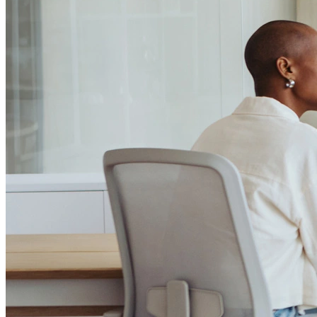
Passo 1/2
Institucional
Canal de Ética
Código Corporativo de Conduta Ética
Compromisso com o Meio Ambiente
Educação Financeira
Governança Corporativa
Ouvidoria
Política de Prevenção à Lavagem de Dinheiro
Política de Privacidade
Política de Segurança da Informação
Relatório de Transparência Salarial
Lei ECA Digital
Regulamento do Arranjo PAT
Soluções