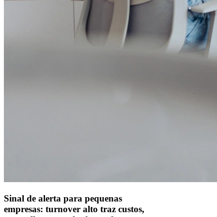
Alelo Tudo
Alelo Pod
Gestão de VT
Soluções de Pagamentos
Contrate agora
Alelo S.A.
CNPJ 04.740.876/0001-25 | Alameda Xingu, 512, 3º, 4º e 16º (parte)
andares, Alphaville, Barueri/SP | CEP 06455-030
Naip Instituição de Pagamento S.A.
CNPJ 09.092.759/0001-16 | Alameda Xingu, 512, 3º andar, parte,
Alphaville, Barueri/SP | CEP 06455-030
Todos os direitos reservados.
Copyright 2025 Alelo.
Acompanhe nossas redes sociais:
Sinal de alerta para pequenas
empresas: turnover alto traz custos,