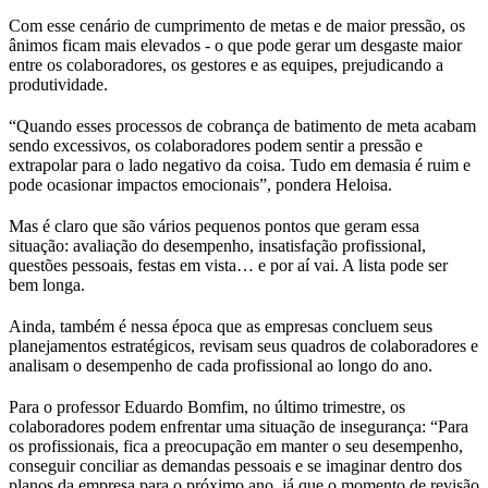
Com esse cenário de cumprimento de metas e de maior pressão, os
ânimos ficam mais elevados - o que pode gerar um desgaste maior
entre os colaboradores, os gestores e as equipes, prejudicando a
produtividade.
“Quando esses processos de cobrança de batimento de meta acabam
sendo excessivos, os colaboradores podem sentir a pressão e
extrapolar para o lado negativo da coisa. Tudo em demasia é ruim e
pode ocasionar impactos emocionais”, pondera Heloisa.
Mas é claro que são vários pequenos pontos que geram essa
situação: avaliação do desempenho, insatisfação profissional,
questões pessoais, festas em vista… e por aí vai. A lista pode ser
bem longa.
Ainda, também é nessa época que as empresas concluem seus
planejamentos estratégicos, revisam seus quadros de colaboradores e
analisam o desempenho de cada profissional ao longo do ano.
Para o professor Eduardo Bomfim, no último trimestre, os
colaboradores podem enfrentar uma situação de insegurança: “Para
os profissionais, fica a preocupação em manter o seu desempenho,
conseguir conciliar as demandas pessoais e se imaginar dentro dos
planos da empresa para o próximo ano, já que o momento de revisão