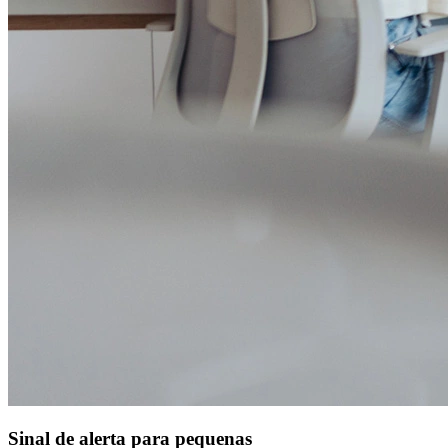
Alelo Tudo
Alelo Pod
Gestão de VT
Soluções de Pagamentos
Contrate agora
Alelo S.A.
CNPJ 04.740.876/0001-25 | Alameda Xingu, 512, 3º, 4º e 16º (parte)
andares, Alphaville, Barueri/SP | CEP 06455-030
Naip Instituição de Pagamento S.A.
CNPJ 09.092.759/0001-16 | Alameda Xingu, 512, 3º andar, parte,
Alphaville, Barueri/SP | CEP 06455-030
Todos os direitos reservados.
Copyright 2025 Alelo.
Acompanhe nossas redes sociais:
Sinal de alerta para pequenas