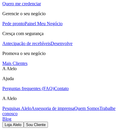
Quero me credenciar
Gerencie o seu negócio
Pede pronto
Painel Meu Negócio
Cresça com segurança
Antecipação de recebíveis
Desenvolve
Promova o seu negócio
Mais Clientes
A Alelo
Ajuda
Perguntas frequentes (FAQ)
Contato
A Alelo
Pesquisas Alelo
Assessoria de imprensa
Quem Somos
Trabalhe
conosco
Blog
Loja Alelo
Sou Cliente