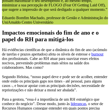
possam maximizar o seu desempenho e, ao mesmo tempo,
minimizar a sua percepção de FLOGO (Fear Of Getting Laid Off),
que sugere a impressão de que será desligado a qualquer momento.”
Eduardo Bomfim Machado, professor de Gestão e Administração do
UniArnaldo Centro Universitário
Impactos emocionais do fim de ano e o
papel do RH para mitigá-los
Há evidências científicas de que a dinâmica do fim de ano (acúmulo
de tarefas e prazos apertados) afeta os níveis de estresse e
burnout
dos profissionais. Cabe ao RH atuar para suavizar esses efeitos
nocivos, prevenindo problemas mais sérios na saúde dos
colaboradores. Mas como?
Segundo Heloisa, “nosso papel deve e pode ser de acolher, entender
onde estão os principais gaps nos times - até pessoal, para alguns
casos -, e buscar apoiar com as principais decisões, necessidade de
repriorizações e não deixar a moral ser abalada”.
Para a gestora, “essa é a importância de um RH estratégico que
conhece do negócio”. Desse modo, junto às
lideranças
, o setor de
Recursos Humanos consegue entender em quais pontos precisa