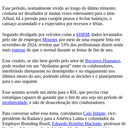
Esse período, normalmente vivido ao longo do último trimestre,
costuma ser desafiador (e muitas vezes estressante) para o time.
Afinal, há a pressão para cumprir prazos e fechar balanços, o
cansaço acumulado e a expectativa por recessos e férias.
Segundo divulgado por veículos como a
SHRM
, dados levantados
pelo site de empregos
Monster
, por meio de uma enquete feita em
novembro de 2024, revelou que 53% dos profissionais dizem sentir
mais
estresse
do que o normal durante as festas de fim de ano.
Esse cenário, se não bem gerido pelo setor de
Recursos Humanos,
pode resultar em um “desânimo geral” entre os colaboradores,
interferindo diretamente no desempenho e no engajamento nos
últimos meses do ano, podendo afetar as decisões e o planejamento
para o ano seguinte.
Esse assunto acende um alerta para o RH, que precisa criar
estratégias capazes de garantir que o fim de ano seja um período de
produtividade
, e não de desaceleração dos colaboradores.
Para conversar sobre esse tema, convidamos
Caio Infante
, vice-
presidente da Radancy para a América Latina e cofundador da
Employer Branding Brasil,
Eduardo Bomfim Machado
, professor de