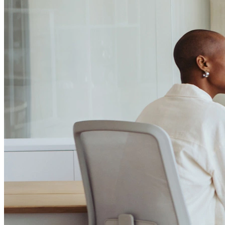
Passo 1/2
Institucional
Canal de Ética
Código Corporativo de Conduta Ética
Compromisso com o Meio Ambiente
Educação Financeira
Governança Corporativa
Ouvidoria
Política de Prevenção à Lavagem de Dinheiro
Política de Privacidade
Política de Segurança da Informação
Relatório de Transparência Salarial
Lei ECA Digital
Regulamento do Arranjo PAT
Soluções