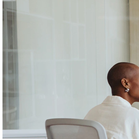
Passo 1/2
Institucional
Canal de Ética
Código Corporativo de Conduta Ética
Compromisso com o Meio Ambiente
Educação Financeira
Governança Corporativa
Ouvidoria