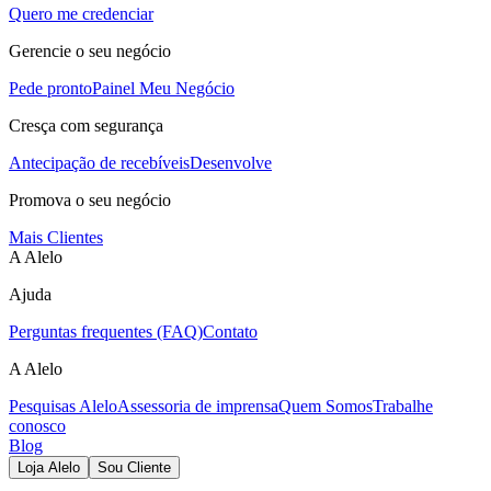
Quero me credenciar
Gerencie o seu negócio
Pede pronto
Painel Meu Negócio
Cresça com segurança
Antecipação de recebíveis
Desenvolve
Promova o seu negócio
Mais Clientes
A Alelo
Ajuda
Perguntas frequentes (FAQ)
Contato
A Alelo
Pesquisas Alelo
Assessoria de imprensa
Quem Somos
Trabalhe
conosco
Blog
Loja Alelo
Sou Cliente