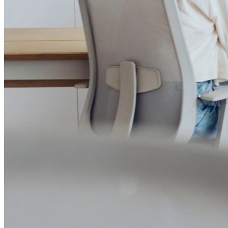
Política de Prevenção à Lavagem de Dinheiro
Política de Privacidade
Política de Segurança da Informação
Relatório de Transparência Salarial
Lei ECA Digital
Regulamento do Arranjo PAT
Soluções
Alelo Tudo
Alelo Pod
Gestão de VT
Soluções de Pagamentos
Contrate agora
Alelo S.A.
CNPJ 04.740.876/0001-25 | Alameda Xingu, 512, 3º, 4º e 16º (parte)
andares, Alphaville, Barueri/SP | CEP 06455-030
Naip Instituição de Pagamento S.A.
CNPJ 09.092.759/0001-16 | Alameda Xingu, 512, 3º andar, parte,
Alphaville, Barueri/SP | CEP 06455-030
Todos os direitos reservados.
Copyright 2025 Alelo.