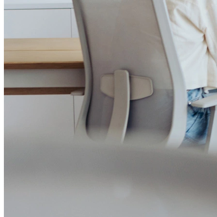
Governança Corporativa
Ouvidoria
Política de Prevenção à Lavagem de Dinheiro
Política de Privacidade
Política de Segurança da Informação
Relatório de Transparência Salarial
Lei ECA Digital
Regulamento do Arranjo PAT
Soluções
Alelo Tudo
Alelo Pod
Gestão de VT
Soluções de Pagamentos
Contrate agora
Alelo S.A.
CNPJ 04.740.876/0001-25 | Alameda Xingu, 512, 3º, 4º e 16º (parte)
andares, Alphaville, Barueri/SP | CEP 06455-030
Naip Instituição de Pagamento S.A.
CNPJ 09.092.759/0001-16 | Alameda Xingu, 512, 3º andar, parte,
Alphaville, Barueri/SP | CEP 06455-030
Todos os direitos reservados.