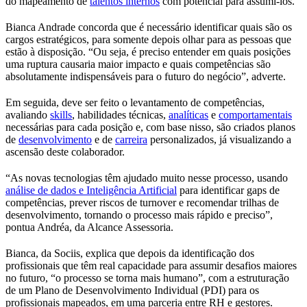
do mapeamento de
talentos internos
com potencial para assumi-los.
Bianca Andrade concorda que é necessário identificar quais são os
cargos estratégicos, para somente depois olhar para as pessoas que
estão à disposição. “Ou seja, é preciso entender em quais posições
uma ruptura causaria maior impacto e quais competências são
absolutamente indispensáveis para o futuro do negócio”, adverte.
Em seguida, deve ser feito o levantamento de competências,
avaliando
skills
, habilidades técnicas,
analíticas
e
comportamentais
necessárias para cada posição e, com base nisso, são criados planos
de
desenvolvimento
e de
carreira
personalizados, já visualizando a
ascensão deste colaborador.
“As novas tecnologias têm ajudado muito nesse processo, usando
análise de dados e Inteligência Artificial
para identificar gaps de
competências, prever riscos de turnover e recomendar trilhas de
desenvolvimento, tornando o processo mais rápido e preciso”,
pontua Andréa, da Alcance Assessoria.
Bianca, da Sociis, explica que depois da identificação dos
profissionais que têm real capacidade para assumir desafios maiores
no futuro, “o processo se torna mais humano”, com a estruturação
de um Plano de Desenvolvimento Individual (PDI) para os
profissionais mapeados, em uma parceria entre RH e gestores.