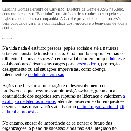
Carolina Gomes Ferreira de Carvalho, Diretora de Gente e ASG na Alelo,
comemora com seu "Baldinho", um símbolo de reconhecimento pela sua
trajetória de 8 anos na companhia. A Carol é prova de que uma sucessão
bem conduzida garante a continuidade dos negócios e o bem-estar de toda a
equipe.
Na vida nada é estático: pessoas, papéis sociais e até a natureza
estão em constante transformação. E no mundo corporativo não é
diferente. Planos de sucessão empresarial ocorrem porque
líderes
e
colaboradores deixam seus cargos por
aposentadoria
, promoção,
desligamento ou até situações imprevistas, como doença,
falecimento e
pedido de demissão
.
Ações que buscam a preparação e o desenvolvimento de
profissionais que possam assumir posições-chave, garantem a
continuidade dos negócios sem rupturas na liderança e valorizam
a
evolução de talentos internos
, além de preservar e alinhar questões
essenciais nas organizações atuais como
cultura organizacional
,
fit
cultural
e
propósito
.
No entanto, apesar da importância de se pensar o futuro das
organizações, o plano de sucessão ainda não está integrado no