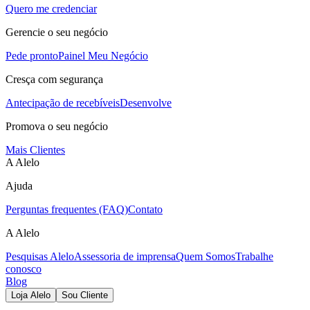
Quero me credenciar
Gerencie o seu negócio
Pede pronto
Painel Meu Negócio
Cresça com segurança
Antecipação de recebíveis
Desenvolve
Promova o seu negócio
Mais Clientes
A Alelo
Ajuda
Perguntas frequentes (FAQ)
Contato
A Alelo
Pesquisas Alelo
Assessoria de imprensa
Quem Somos
Trabalhe
conosco
Blog
Loja Alelo
Sou Cliente