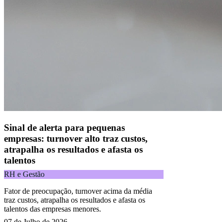
CNPJ 09.092.759/0001-16 | Alameda Xingu, 512, 3º andar, parte,
Alphaville, Barueri/SP | CEP 06455-030
Todos os direitos reservados.
Copyright 2025 Alelo.
Acompanhe nossas redes sociais:
Sinal de alerta para pequenas
empresas: turnover alto traz custos,
atrapalha os resultados e afasta os
talentos
RH e Gestão
Fator de preocupação, turnover acima da média
traz custos, atrapalha os resultados e afasta os
talentos das empresas menores.
07 de Julho de 2026