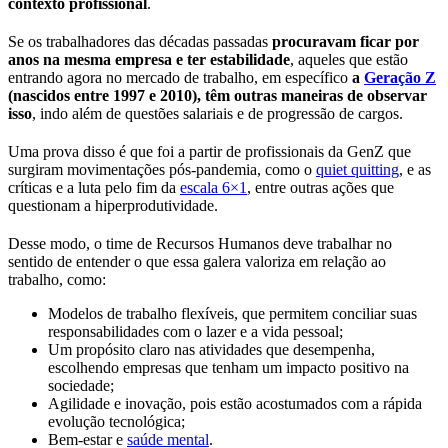
contexto profissional
.
Se os trabalhadores das décadas passadas
procuravam ficar por
anos na mesma empresa e ter estabilidade
, aqueles que estão
entrando agora no mercado de trabalho, em específico
a
Geração Z
(nascidos entre 1997 e 2010), têm outras maneiras de observar
isso
, indo além de questões salariais e de progressão de cargos.
Uma prova disso é que foi a partir de profissionais da GenZ que
surgiram movimentações pós-pandemia, como o
quiet quitting
, e as
críticas e a luta pelo fim da
escala 6×1
, entre outras ações que
questionam a hiperprodutividade.
Desse modo, o time de Recursos Humanos deve trabalhar no
sentido de entender o que essa galera valoriza em relação ao
trabalho, como:
Modelos de trabalho flexíveis, que permitem conciliar suas
responsabilidades com o lazer e a vida pessoal;
Um propósito claro nas atividades que desempenha,
escolhendo empresas que tenham um impacto positivo na
sociedade;
Agilidade e inovação, pois estão acostumados com a rápida
evolução tecnológica;
Bem-estar e
saúde mental
.