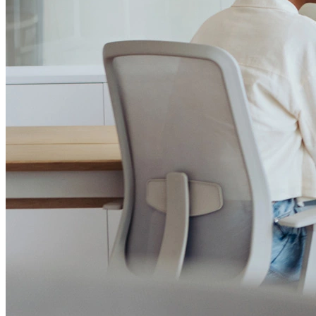
Institucional
Canal de Ética
Código Corporativo de Conduta Ética
Compromisso com o Meio Ambiente
Educação Financeira
Governança Corporativa
Ouvidoria
Política de Prevenção à Lavagem de Dinheiro
Política de Privacidade
Política de Segurança da Informação
Relatório de Transparência Salarial
Lei ECA Digital
Regulamento do Arranjo PAT
Soluções
Alelo Tudo
Alelo Pod
Gestão de VT
Soluções de Pagamentos
Contrate agora
Alelo S.A.
CNPJ 04.740.876/0001-25 | Alameda Xingu, 512, 3º, 4º e 16º (parte)
andares, Alphaville, Barueri/SP | CEP 06455-030
Naip Instituição de Pagamento S.A.