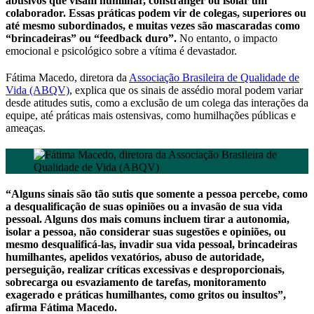
abusivos que visam humilhar, constranger ou isolar um
colaborador. Essas práticas podem vir de colegas, superiores ou
até mesmo subordinados, e muitas vezes são mascaradas como
“brincadeiras” ou “feedback duro”.
No entanto, o impacto
emocional e psicológico sobre a vítima é devastador.
Fátima Macedo, diretora da
Associação Brasileira de Qualidade de
Vida (ABQV)
, explica que os sinais de assédio moral podem variar
desde atitudes sutis, como a exclusão de um colega das interações da
equipe, até práticas mais ostensivas, como humilhações públicas e
ameaças.
“Alguns sinais são tão sutis que somente a pessoa percebe, como
a desqualificação de suas opiniões ou a invasão de sua vida
pessoal. Alguns dos mais comuns incluem tirar a autonomia,
isolar a pessoa, não considerar suas sugestões e opiniões, ou
mesmo desqualificá-las, invadir sua vida pessoal, brincadeiras
humilhantes, apelidos vexatórios, abuso de autoridade,
perseguição, realizar críticas excessivas e desproporcionais,
sobrecarga ou esvaziamento de tarefas, monitoramento
exagerado e práticas humilhantes, como gritos ou insultos”,
afirma Fátima Macedo.