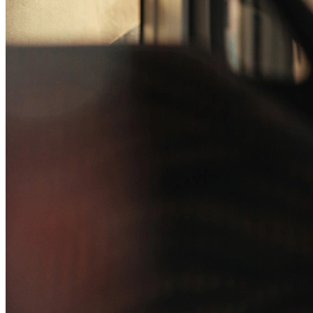
Canal de Ética
Código Corporativo de Conduta Ética
Compromisso com o Meio Ambiente
Educação Financeira
Governança Corporativa
Ouvidoria
Política de Prevenção à Lavagem de Dinheiro
Política de Privacidade
Política de Segurança da Informação
Relatório de Transparência Salarial
Lei ECA Digital
Regulamento do Arranjo PAT
Soluções
Alelo Tudo
Alelo Pod
Gestão de VT
Soluções de Pagamentos
Contrate agora
Alelo S.A.
CNPJ 04.740.876/0001-25 | Alameda Xingu, 512, 3º, 4º e 16º (parte)
andares, Alphaville, Barueri/SP | CEP 06455-030
Naip Instituição de Pagamento S.A.
CNPJ 09.092.759/0001-16 | Alameda Xingu, 512, 3º andar, parte,
Alphaville, Barueri/SP | CEP 06455-030