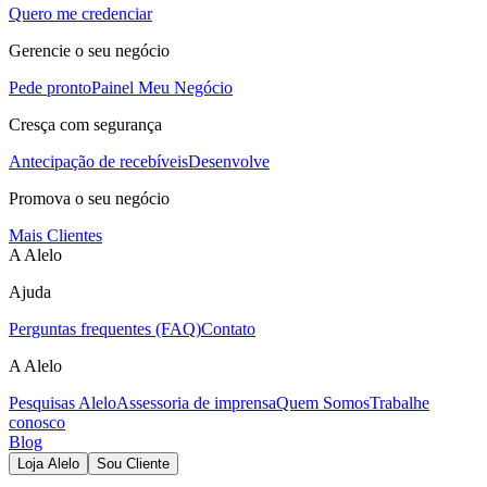
Quero me credenciar
Gerencie o seu negócio
Pede pronto
Painel Meu Negócio
Cresça com segurança
Antecipação de recebíveis
Desenvolve
Promova o seu negócio
Mais Clientes
A Alelo
Ajuda
Perguntas frequentes (FAQ)
Contato
A Alelo
Pesquisas Alelo
Assessoria de imprensa
Quem Somos
Trabalhe
conosco
Blog
Loja Alelo
Sou Cliente