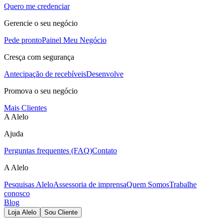
Quero me credenciar
Gerencie o seu negócio
Pede pronto
Painel Meu Negócio
Cresça com segurança
Antecipação de recebíveis
Desenvolve
Promova o seu negócio
Mais Clientes
A Alelo
Ajuda
Perguntas frequentes (FAQ)
Contato
A Alelo
Pesquisas Alelo
Assessoria de imprensa
Quem Somos
Trabalhe
conosco
Blog
Loja Alelo
Sou Cliente