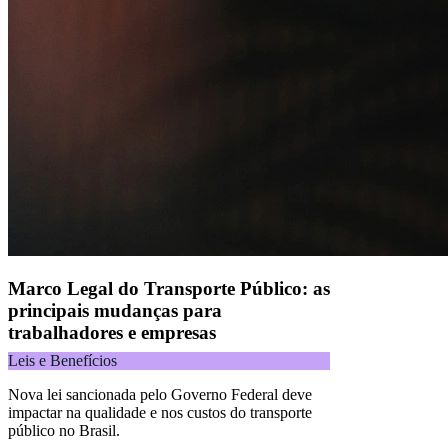
Naip Instituição de Pagamento S.A.
CNPJ 09.092.759/0001-16 | Alameda Xingu, 512, 3º andar, parte,
Alphaville, Barueri/SP | CEP 06455-030
Todos os direitos reservados.
Copyright 2025 Alelo.
Acompanhe nossas redes sociais:
Marco Legal do Transporte Público: as
principais mudanças para
trabalhadores e empresas
Leis e Benefícios
Nova lei sancionada pelo Governo Federal deve
impactar na qualidade e nos custos do transporte
público no Brasil.