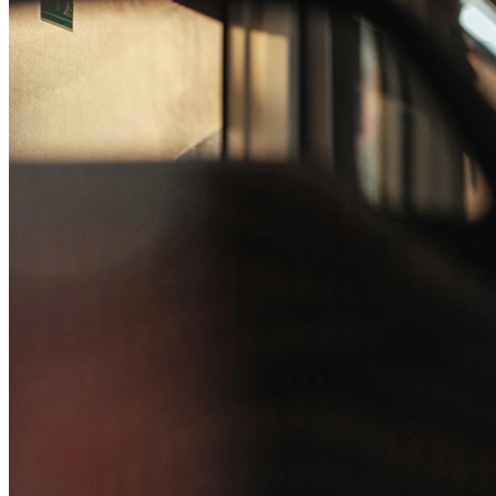
Passo 1/2
Institucional
Canal de Ética
Código Corporativo de Conduta Ética
Compromisso com o Meio Ambiente
Educação Financeira
Governança Corporativa
Ouvidoria
Política de Prevenção à Lavagem de Dinheiro
Política de Privacidade
Política de Segurança da Informação
Relatório de Transparência Salarial
Lei ECA Digital
Regulamento do Arranjo PAT
Soluções
Alelo Tudo
Alelo Pod
Gestão de VT
Soluções de Pagamentos
Contrate agora
Alelo S.A.
CNPJ 04.740.876/0001-25 | Alameda Xingu, 512, 3º, 4º e 16º (parte)
andares, Alphaville, Barueri/SP | CEP 06455-030