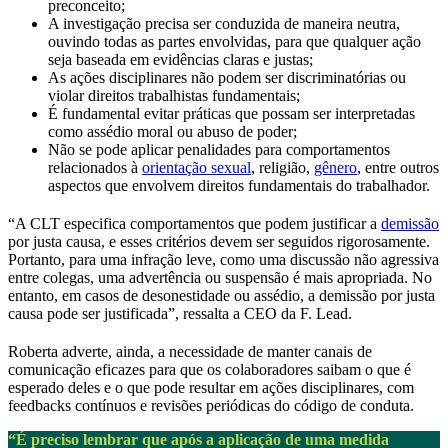
preconceito;
A investigação precisa ser conduzida de maneira neutra,
ouvindo todas as partes envolvidas, para que qualquer ação
seja baseada em evidências claras e justas;
As ações disciplinares não podem ser discriminatórias ou
violar direitos trabalhistas fundamentais;
É fundamental evitar práticas que possam ser interpretadas
como assédio moral ou abuso de poder;
Não se pode aplicar penalidades para comportamentos
relacionados à
orientação sexual
, religião,
gênero
, entre outros
aspectos que envolvem direitos fundamentais do trabalhador.
“A CLT especifica comportamentos que podem justificar a
demissão
por justa causa, e esses critérios devem ser seguidos rigorosamente.
Portanto, para uma infração leve, como uma discussão não agressiva
entre colegas, uma advertência ou suspensão é mais apropriada. No
entanto, em casos de desonestidade ou assédio, a demissão por justa
causa pode ser justificada”, ressalta a CEO da F. Lead.
Roberta adverte, ainda, a necessidade de manter canais de
comunicação eficazes para que os colaboradores saibam o que é
esperado deles e o que pode resultar em ações disciplinares, com
feedbacks contínuos e revisões periódicas do código de conduta.
“É preciso lembrar que após a aplicação de uma medida