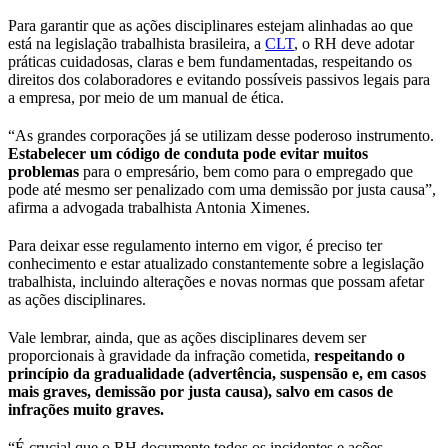
Para garantir que as ações disciplinares estejam alinhadas ao que
está na legislação trabalhista brasileira, a
CLT
, o RH deve adotar
práticas cuidadosas, claras e bem fundamentadas, respeitando os
direitos dos colaboradores e evitando possíveis passivos legais para
a empresa, por meio de um manual de ética.
“As grandes corporações já se utilizam desse poderoso instrumento.
Estabelecer um código de conduta pode evitar muitos
problemas
para o empresário, bem como para o empregado que
pode até mesmo ser penalizado com uma demissão por justa causa”,
afirma a advogada trabalhista Antonia Ximenes.
Para deixar esse regulamento interno em vigor, é preciso ter
conhecimento e estar atualizado constantemente sobre a legislação
trabalhista, incluindo alterações e novas normas que possam afetar
as ações disciplinares.
Vale lembrar, ainda, que as ações disciplinares devem ser
proporcionais à gravidade da infração cometida,
respeitando o
princípio da gradualidade (advertência, suspensão e, em casos
mais graves, demissão por justa causa), salvo em casos de
infrações muito graves.
“É crucial que o RH documente todos os incidentes e ações