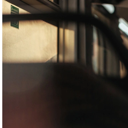
Passo 1/2
Institucional
Canal de Ética
Código Corporativo de Conduta Ética
Compromisso com o Meio Ambiente
Educação Financeira
Governança Corporativa
Ouvidoria
Política de Prevenção à Lavagem de Dinheiro
Política de Privacidade
Política de Segurança da Informação
Relatório de Transparência Salarial
Lei ECA Digital
Regulamento do Arranjo PAT
Soluções
Alelo Tudo
Alelo Pod
Gestão de VT
Soluções de Pagamentos
Contrate agora