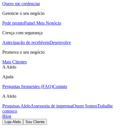
Quero me credenciar
Gerencie o seu negócio
Pede pronto
Painel Meu Negócio
Cresça com segurança
Antecipação de recebíveis
Desenvolve
Promova o seu negócio
Mais Clientes
A Alelo
Ajuda
Perguntas frequentes (FAQ)
Contato
A Alelo
Pesquisas Alelo
Assessoria de imprensa
Quem Somos
Trabalhe
conosco
Blog
Loja Alelo
Sou Cliente