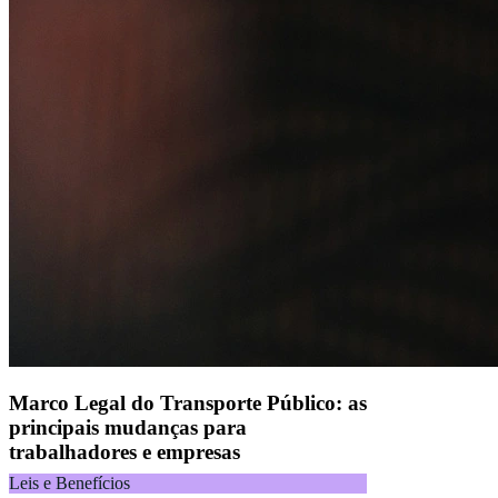
Alelo S.A.
CNPJ 04.740.876/0001-25 | Alameda Xingu, 512, 3º, 4º e 16º (parte)
andares, Alphaville, Barueri/SP | CEP 06455-030
Naip Instituição de Pagamento S.A.
CNPJ 09.092.759/0001-16 | Alameda Xingu, 512, 3º andar, parte,
Alphaville, Barueri/SP | CEP 06455-030
Todos os direitos reservados.
Copyright 2025 Alelo.
Acompanhe nossas redes sociais:
Marco Legal do Transporte Público: as
principais mudanças para
trabalhadores e empresas
Leis e Benefícios