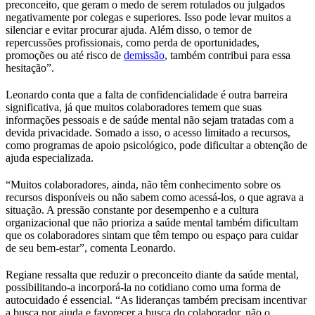
preconceito, que geram o medo de serem rotulados ou julgados
negativamente por colegas e superiores. Isso pode levar muitos a
silenciar e evitar procurar ajuda. Além disso, o temor de
repercussões profissionais, como perda de oportunidades,
promoções ou até risco de
demissão
, também contribui para essa
hesitação”.
Leonardo conta que a falta de confidencialidade é outra barreira
significativa, já que muitos colaboradores temem que suas
informações pessoais e de saúde mental não sejam tratadas com a
devida privacidade. Somado a isso, o acesso limitado a recursos,
como programas de apoio psicológico, pode dificultar a obtenção de
ajuda especializada.
“Muitos colaboradores, ainda, não têm conhecimento sobre os
recursos disponíveis ou não sabem como acessá-los, o que agrava a
situação. A pressão constante por desempenho e a cultura
organizacional que não prioriza a saúde mental também dificultam
que os colaboradores sintam que têm tempo ou espaço para cuidar
de seu bem-estar”, comenta Leonardo.
Regiane ressalta que reduzir o preconceito diante da saúde mental,
possibilitando-a incorporá-la no cotidiano como uma forma de
autocuidado é essencial. “As lideranças também precisam incentivar
a busca por ajuda e favorecer a busca do colaborador, não o