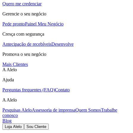
Quero me credenciar
Gerencie o seu negócio
Pede pronto
Painel Meu Negócio
Cresça com segurança
Antecipação de recebíveis
Desenvolve
Promova o seu negócio
Mais Clientes
A Alelo
Ajuda
Perguntas frequentes (FAQ)
Contato
A Alelo
Pesquisas Alelo
Assessoria de imprensa
Quem Somos
Trabalhe
conosco
Blog
Loja Alelo
Sou Cliente