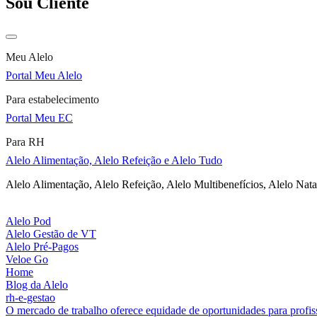
Sou Cliente
Meu Alelo
Portal Meu Alelo
Para estabelecimento
Portal Meu EC
Para RH
Alelo Alimentação, Alelo Refeição e Alelo Tudo
Alelo Alimentação, Alelo Refeição, Alelo Multibenefícios, Alelo Nata
Alelo Pod
Alelo Gestão de VT
Alelo Pré-Pagos
Veloe Go
Home
Blog da Alelo
rh-e-gestao
O mercado de trabalho oferece equidade de oportunidades para profi