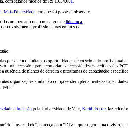
da, com salários médios de R$ 1.634,00
1
.
ia Mais Diversidade
, em que foi possível observar:
seridas no mercado ocupam cargos de
liderança
;
 desenvolvimento profissional nas empresas.
estão:
órias persistem e limitam as oportunidades de crescimento profissional e
strutura necessária para acomodar as necessidades específicas das PCD
:
a ausência de planos de carreira e programas de capacitação específico
itas organizações ainda não compreendem plenamente as capacidades e
u papel.
sidade e Inclusão
pela Universidade de Yale,
Karith Foster
, faz referê
ntrário “inversidade”, começa com “DIV”, que sugere uma divisão, e pro