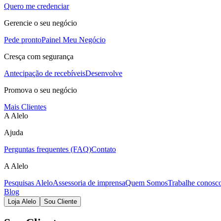
Quero me credenciar
Gerencie o seu negócio
Pede pronto
Painel Meu Negócio
Cresça com segurança
Antecipação de recebíveis
Desenvolve
Promova o seu negócio
Mais Clientes
A Alelo
Ajuda
Perguntas frequentes (FAQ)
Contato
A Alelo
Pesquisas Alelo
Assessoria de imprensa
Quem Somos
Trabalhe conosc
Blog
Loja Alelo
Sou Cliente