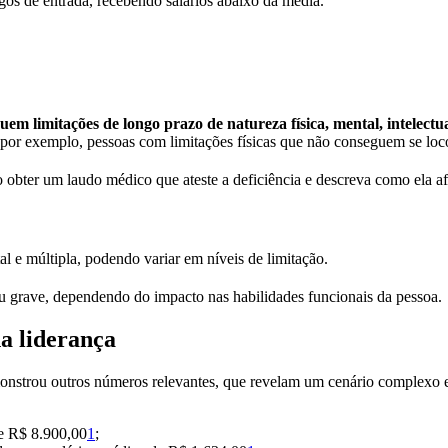
os de entrada, recebendo salários abaixo da média.
em limitações de longo prazo de natureza física, mental, intelectua
por exemplo, pessoas com limitações físicas que não conseguem se lo
 obter um laudo médico que ateste a deficiência e descreva como ela afe
tal e múltipla, podendo variar em níveis de limitação.
ou grave, dependendo do impacto nas habilidades funcionais da pessoa.
a liderança
monstrou outros números relevantes, que revelam um cenário complexo 
e R$ 8.900,00
1
;