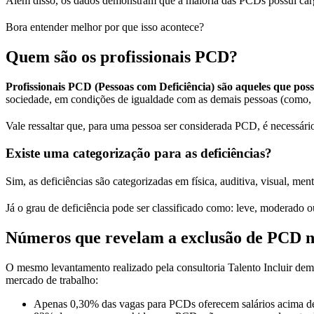
Além disso, os dados demonstram que a maioria das PCDs possui carg
Bora entender melhor por que isso acontece?
Quem são os profissionais PCD?
Profissionais PCD (Pessoas com Deficiência) são aqueles que possu
sociedade, em condições de igualdade com as demais pessoas (como, 
Vale ressaltar que, para uma pessoa ser considerada PCD, é necessário
Existe uma categorização para as deficiências?
Sim, as deficiências são categorizadas em física, auditiva, visual, men
Já o grau de deficiência pode ser classificado como: leve, moderado 
Números que revelam a exclusão de PCD n
O mesmo levantamento realizado pela consultoria Talento Incluir de
mercado de trabalho:
Apenas 0,30% das vagas para PCDs oferecem salários acima d