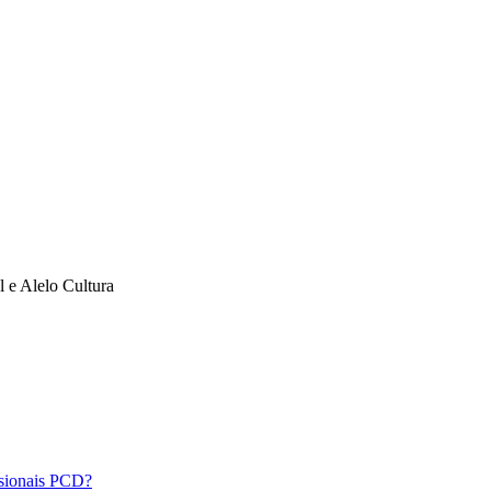
l e Alelo Cultura
ssionais PCD?