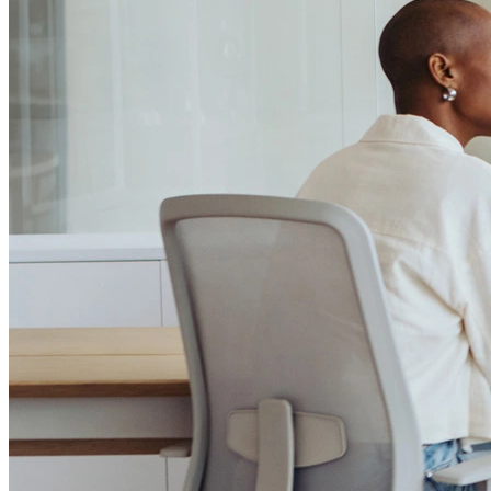
Passo 1/2
Institucional
Canal de Ética
Código Corporativo de Conduta Ética
Compromisso com o Meio Ambiente
Educação Financeira
Governança Corporativa
Ouvidoria
Política de Prevenção à Lavagem de Dinheiro
Política de Privacidade
Política de Segurança da Informação
Relatório de Transparência Salarial
Lei ECA Digital
Regulamento do Arranjo PAT
Soluções
Alelo Tudo
Alelo Pod
Gestão de VT
Soluções de Pagamentos
Contrate agora