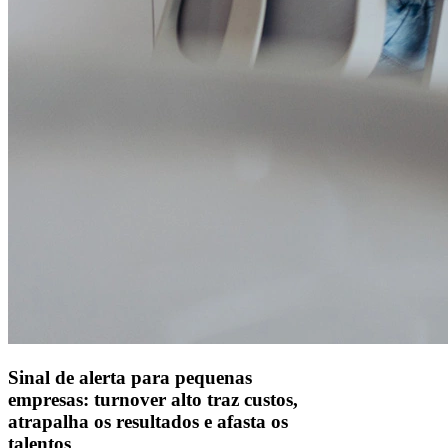
Alelo S.A.
CNPJ 04.740.876/0001-25 | Alameda Xingu, 512, 3º, 4º e 16º (parte)
andares, Alphaville, Barueri/SP | CEP 06455-030
Naip Instituição de Pagamento S.A.
CNPJ 09.092.759/0001-16 | Alameda Xingu, 512, 3º andar, parte,
Alphaville, Barueri/SP | CEP 06455-030
Todos os direitos reservados.
Copyright 2025 Alelo.
Acompanhe nossas redes sociais:
Sinal de alerta para pequenas
empresas: turnover alto traz custos,
atrapalha os resultados e afasta os
talentos