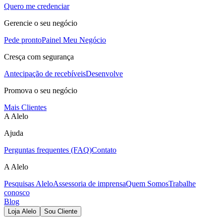
Quero me credenciar
Gerencie o seu negócio
Pede pronto
Painel Meu Negócio
Cresça com segurança
Antecipação de recebíveis
Desenvolve
Promova o seu negócio
Mais Clientes
A Alelo
Ajuda
Perguntas frequentes (FAQ)
Contato
A Alelo
Pesquisas Alelo
Assessoria de imprensa
Quem Somos
Trabalhe
conosco
Blog
Loja Alelo
Sou Cliente