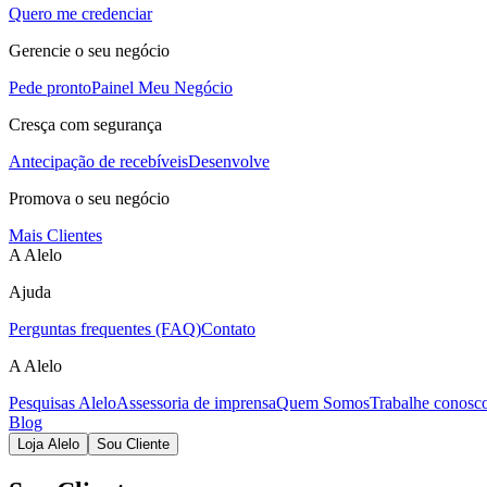
Quero me credenciar
Gerencie o seu negócio
Pede pronto
Painel Meu Negócio
Cresça com segurança
Antecipação de recebíveis
Desenvolve
Promova o seu negócio
Mais Clientes
A Alelo
Ajuda
Perguntas frequentes (FAQ)
Contato
A Alelo
Pesquisas Alelo
Assessoria de imprensa
Quem Somos
Trabalhe conosc
Blog
Loja Alelo
Sou Cliente