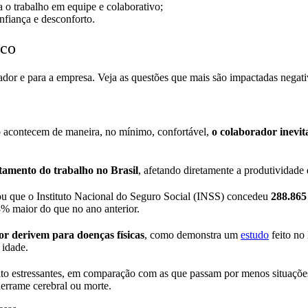
a o trabalho em equipe e colaborativo;
nfiança e desconforto.
ico
ador e para a empresa. Veja as questões que mais são impactadas negat
ão acontecem de maneira, no mínimo, confortável,
o colaborador inevit
stamento do trabalho no Brasil
, afetando diretamente a produtividade
ou que o Instituto Nacional do Seguro Social (INSS) concedeu
288.865
% maior do que no ano anterior.
r derivem para doenças físicas
, como demonstra um
estudo
feito no
 idade.
ito estressantes, em comparação com as que passam por menos situaçõe
 derrame cerebral ou morte.