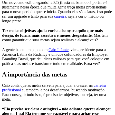
Um novo ano está chegando! 2025 já está aí, batendo à porta, e é
justamente nessa época que muita gente traça metas profissionais
para o novo período que se inicia. Quando elas são claras, isso pode
ser um upgrade e tanto para sua
carreira
, seja a curto, médio ou
longo prazo.
Ter metas objetivas ajuda você a alcançar aquilo que mais
deseja, de forma mais assertiva e menos desgastante.
Mas tem
como garantir que suas metas sejam realistas e alcançáveis?
A gente bateu um papo com
Caio Infante
, vice-presidente para a
América Latina da Radancy e um dos cofundadores da Employer
Branding Brasil, que deu dicas valiosas para que você coloque em
prática suas metas e transforme tudo em realidade. Bora ver?
A importância das metas
Caio conta que as metas servem para ajudar a crescer na
carreira
profissional
e, também, a nos desafiarmos, buscando motivação.
Para conseguir tudo isso, é preciso ter objetivos, ou seja, ter uma
meta.
“Ela precisa ser clara e atingível – não adianta querer alcançar
algo na Lua! Ela tem que ser razoável e para achar esse