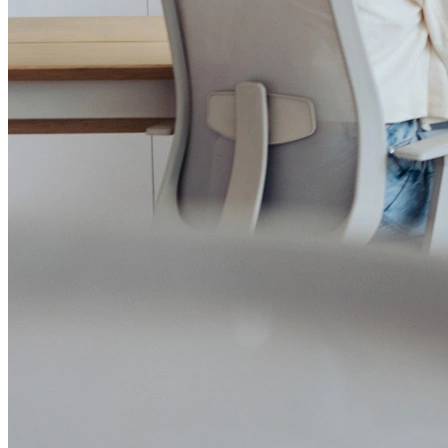
Política de Prevenção à Lavagem de Dinheiro
Política de Privacidade
Política de Segurança da Informação
Relatório de Transparência Salarial
Lei ECA Digital
Regulamento do Arranjo PAT
Soluções
Alelo Tudo
Alelo Pod
Gestão de VT
Soluções de Pagamentos
Contrate agora
Alelo S.A.
CNPJ 04.740.876/0001-25 | Alameda Xingu, 512, 3º, 4º e 16º (parte)
andares, Alphaville, Barueri/SP | CEP 06455-030
Naip Instituição de Pagamento S.A.
CNPJ 09.092.759/0001-16 | Alameda Xingu, 512, 3º andar, parte,
Alphaville, Barueri/SP | CEP 06455-030
Todos os direitos reservados.
Copyright 2025 Alelo.