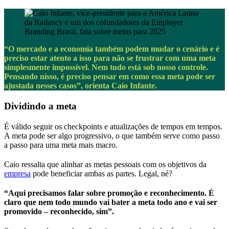
“O mercado e a economia também podem mudar o cenário e é
preciso estar atento a isso para não se frustrar com uma meta
simplesmente impossível. Nem tudo está sob nosso controle.
Pensando nisso, é preciso pensar em como essa meta pode ser
ajustada nesses casos”, orienta Caio Infante.
Dividindo a meta
É válido seguir os checkpoints e atualizações de tempos em tempos.
A meta pode ser algo progressivo, o que também serve como passo
a passo para uma meta mais macro.
Caio ressalta que alinhar as metas pessoais com os objetivos da
empresa
pode beneficiar ambas as partes. Legal, né?
“Aqui precisamos falar sobre promoção e reconhecimento. É
claro que nem todo mundo vai bater a meta todo ano e vai ser
promovido – reconhecido, sim”.