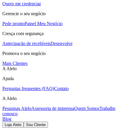
Quero me credenciar
Gerencie o seu negócio
Pede pronto
Painel Meu Negócio
Cresça com segurança
Antecipação de recebíveis
Desenvolve
Promova o seu negócio
Mais Clientes
A Alelo
Ajuda
Perguntas frequentes (FAQ)
Contato
A Alelo
Pesquisas Alelo
Assessoria de imprensa
Quem Somos
Trabalhe
conosco
Blog
Loja Alelo
Sou Cliente