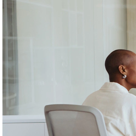
Passo 1/2
Institucional
Canal de Ética
Código Corporativo de Conduta Ética
Compromisso com o Meio Ambiente
Educação Financeira
Governança Corporativa
Ouvidoria