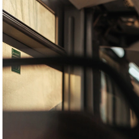
Passo 1/2
Institucional
Canal de Ética
Código Corporativo de Conduta Ética
Compromisso com o Meio Ambiente
Educação Financeira
Governança Corporativa
Ouvidoria
Política de Prevenção à Lavagem de Dinheiro
Política de Privacidade
Política de Segurança da Informação
Relatório de Transparência Salarial
Lei ECA Digital
Regulamento do Arranjo PAT