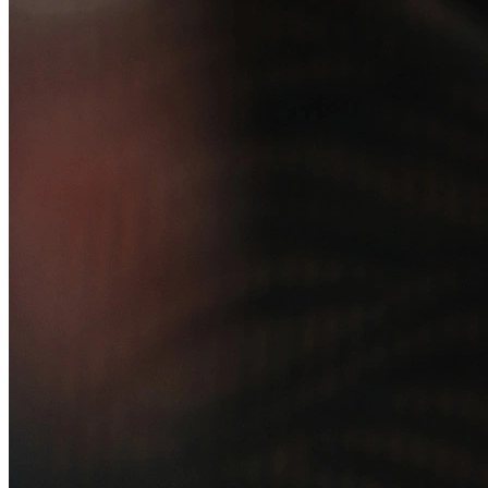
Soluções
Alelo Tudo
Alelo Pod
Gestão de VT
Soluções de Pagamentos
Contrate agora
Alelo S.A.
CNPJ 04.740.876/0001-25 | Alameda Xingu, 512, 3º, 4º e 16º (parte)
andares, Alphaville, Barueri/SP | CEP 06455-030
Naip Instituição de Pagamento S.A.
CNPJ 09.092.759/0001-16 | Alameda Xingu, 512, 3º andar, parte,
Alphaville, Barueri/SP | CEP 06455-030
Todos os direitos reservados.
Copyright 2025 Alelo.
Acompanhe nossas redes sociais: