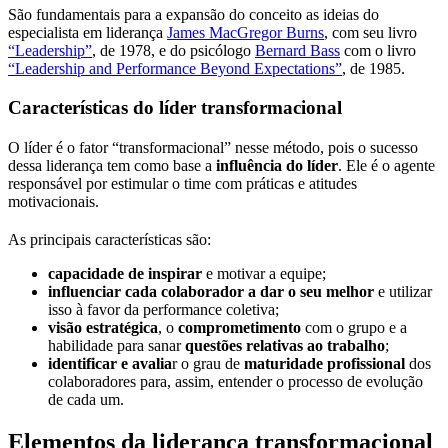
São fundamentais para a expansão do conceito as ideias do
especialista em liderança
James MacGregor Burns
, com seu livro
“Leadership”
, de 1978, e do psicólogo
Bernard Bass
com o livro
“Leadership and Performance Beyond Expectations”
, de 1985.
Características do líder transformacional
O líder é o fator “transformacional” nesse método, pois o sucesso
dessa liderança tem como base a
influência do líder
. Ele é o agente
responsável por estimular o time com práticas e atitudes
motivacionais.
As principais características são:
capacidade de inspirar
e motivar a equipe;
influenciar cada colaborador a dar o seu melhor
e utilizar
isso à favor da performance coletiva;
visão estratégica
, o
comprometimento
com o grupo e a
habilidade para sanar
questões relativas ao trabalho
;
identificar e avalia
r o grau de
maturidade profissional
dos
colaboradores para, assim, entender o processo de evolução
de cada um.
Elementos da liderança transformacional