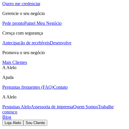
Quero me credenciar
Gerencie o seu negócio
Pede pronto
Painel Meu Negócio
Cresça com segurança
Antecipação de recebíveis
Desenvolve
Promova o seu negócio
Mais Clientes
A Alelo
Ajuda
Perguntas frequentes (FAQ)
Contato
A Alelo
Pesquisas Alelo
Assessoria de imprensa
Quem Somos
Trabalhe
conosco
Blog
Loja Alelo
Sou Cliente