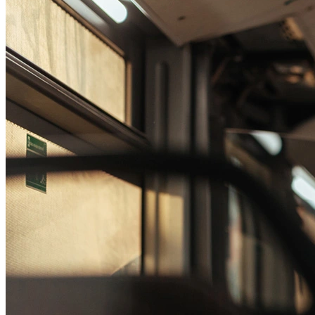
Passo 1/2
Institucional
Canal de Ética
Código Corporativo de Conduta Ética
Compromisso com o Meio Ambiente
Educação Financeira
Governança Corporativa
Ouvidoria
Política de Prevenção à Lavagem de Dinheiro
Política de Privacidade
Política de Segurança da Informação