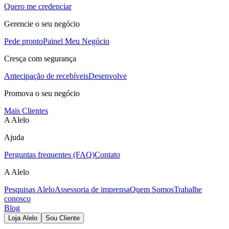
Quero me credenciar
Gerencie o seu negócio
Pede pronto
Painel Meu Negócio
Cresça com segurança
Antecipação de recebíveis
Desenvolve
Promova o seu negócio
Mais Clientes
A Alelo
Ajuda
Perguntas frequentes (FAQ)
Contato
A Alelo
Pesquisas Alelo
Assessoria de imprensa
Quem Somos
Trabalhe
conosco
Blog
Loja Alelo
Sou Cliente