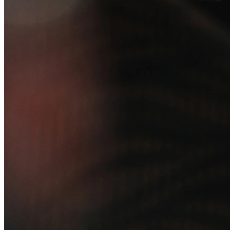
Relatório de Transparência Salarial
Lei ECA Digital
Regulamento do Arranjo PAT
Soluções
Alelo Tudo
Alelo Pod
Gestão de VT
Soluções de Pagamentos
Contrate agora
Alelo S.A.
CNPJ 04.740.876/0001-25 | Alameda Xingu, 512, 3º, 4º e 16º (parte)
andares, Alphaville, Barueri/SP | CEP 06455-030
Naip Instituição de Pagamento S.A.
CNPJ 09.092.759/0001-16 | Alameda Xingu, 512, 3º andar, parte,
Alphaville, Barueri/SP | CEP 06455-030
Todos os direitos reservados.
Copyright 2025 Alelo.
Acompanhe nossas redes sociais: