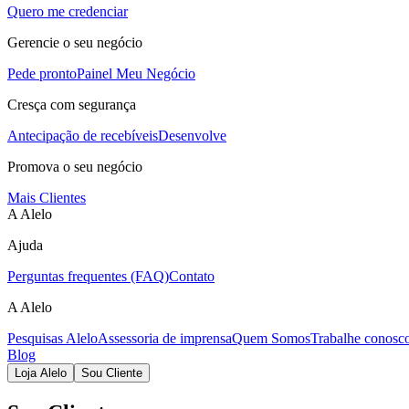
Quero me credenciar
Gerencie o seu negócio
Pede pronto
Painel Meu Negócio
Cresça com segurança
Antecipação de recebíveis
Desenvolve
Promova o seu negócio
Mais Clientes
A Alelo
Ajuda
Perguntas frequentes (FAQ)
Contato
A Alelo
Pesquisas Alelo
Assessoria de imprensa
Quem Somos
Trabalhe conosc
Blog
Loja Alelo
Sou Cliente