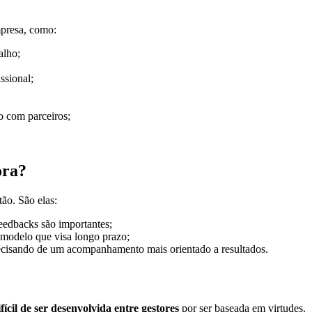
mpresa, como:
alho;
ssional;
o com parceiros;
ora?
ão. São elas:
eedbacks são importantes;
 modelo que visa longo prazo;
precisando de um acompanhamento mais orientado a resultados.
fícil de ser desenvolvida entre gestores
por ser baseada em virtudes.