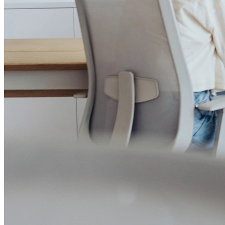
Canal de Ética
Código Corporativo de Conduta Ética
Compromisso com o Meio Ambiente
Educação Financeira
Governança Corporativa
Ouvidoria
Política de Prevenção à Lavagem de Dinheiro
Política de Privacidade
Política de Segurança da Informação
Relatório de Transparência Salarial
Lei ECA Digital
Regulamento do Arranjo PAT
Soluções
Alelo Tudo
Alelo Pod
Gestão de VT
Soluções de Pagamentos
Contrate agora
Alelo S.A.
CNPJ 04.740.876/0001-25 | Alameda Xingu, 512, 3º, 4º e 16º (parte)
andares, Alphaville, Barueri/SP | CEP 06455-030
Naip Instituição de Pagamento S.A.
CNPJ 09.092.759/0001-16 | Alameda Xingu, 512, 3º andar, parte,
Alphaville, Barueri/SP | CEP 06455-030