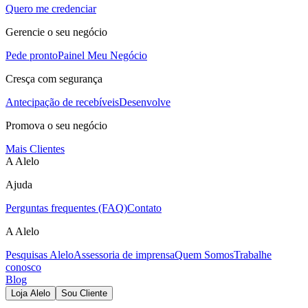
Quero me credenciar
Gerencie o seu negócio
Pede pronto
Painel Meu Negócio
Cresça com segurança
Antecipação de recebíveis
Desenvolve
Promova o seu negócio
Mais Clientes
A Alelo
Ajuda
Perguntas frequentes (FAQ)
Contato
A Alelo
Pesquisas Alelo
Assessoria de imprensa
Quem Somos
Trabalhe
conosco
Blog
Loja Alelo
Sou Cliente