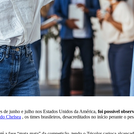
es de junho e julho nos Estados Unidos da América,
foi possível obse
a do Chelsea
, os times brasileiros, desacreditados no início perante o p
 a fase “mata-mata” da competição, tendo o Tricolor carioca alcançad