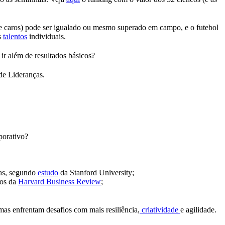
 (e caros) pode ser igualado ou mesmo superado em campo, e o futebol
s
talentos
individuais.
ir além de resultados básicos?
de Lideranças.
porativo?
has, segundo
estudo
da Stanford University;
dos da
Harvard Business Review
;
mas enfrentam desafios com mais resiliência,
criatividade
e agilidade.