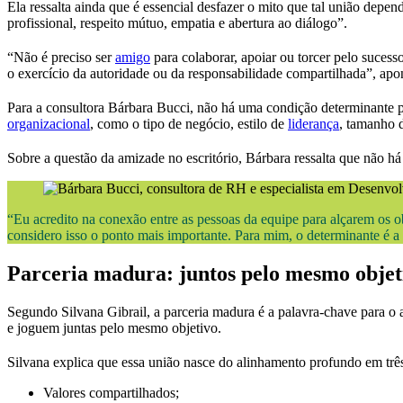
Ela ressalta ainda que é essencial desfazer o mito que tal união depe
profissional, respeito mútuo, empatia e abertura ao diálogo”.
“Não é preciso ser
amigo
para colaborar, apoiar ou torcer pelo sucess
o exercício da autoridade ou da responsabilidade compartilhada”, apo
Para a consultora Bárbara Bucci, não há uma condição determinante p
organizacional
, como o tipo de negócio, estilo de
liderança
, tamanho d
Sobre a questão da amizade no escritório, Bárbara ressalta que não h
“Eu acredito na conexão entre as pessoas da equipe para alçarem os o
considero isso o ponto mais importante. Para mim, o determinante é a 
Parceria madura: juntos pelo mesmo objet
Segundo Silvana Gibrail, a parceria madura é a palavra-chave para o 
e joguem juntas pelo mesmo objetivo.
Silvana explica que essa união nasce do alinhamento profundo em trê
Valores compartilhados;