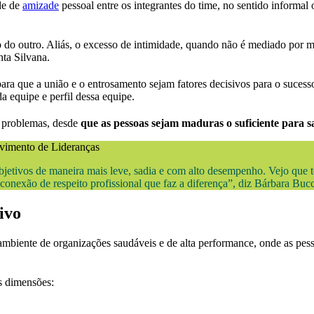
nde de
amizade
pessoal entre os integrantes do time, no sentido informal
o do outro. Aliás, o excesso de intimidade, quando não é mediado por ma
nta Silvana.
ara que a união e o entrosamento sejam fatores decisivos para o suces
a equipe e perfil dessa equipe.
á problemas, desde
que as pessoas sejam maduras o suficiente para s
bjetivos de maneira mais leve, sadia e com alto desempenho. Vejo que 
conexão de respeito profissional que faz a diferença”, diz Bárbara Buc
ivo
ambiente de organizações saudáveis e de alta performance, onde as pes
s dimensões: