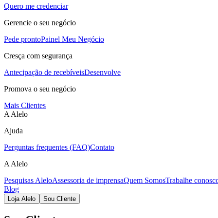
Quero me credenciar
Gerencie o seu negócio
Pede pronto
Painel Meu Negócio
Cresça com segurança
Antecipação de recebíveis
Desenvolve
Promova o seu negócio
Mais Clientes
A Alelo
Ajuda
Perguntas frequentes (FAQ)
Contato
A Alelo
Pesquisas Alelo
Assessoria de imprensa
Quem Somos
Trabalhe conosc
Blog
Loja Alelo
Sou Cliente