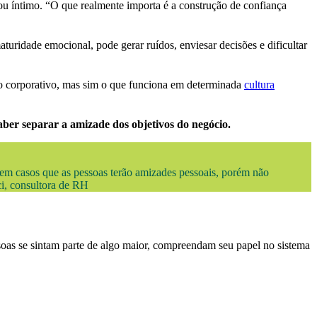
 ou íntimo. “O que realmente importa é a construção de confiança
turidade emocional, pode gerar ruídos, enviesar decisões e dificultar
so corporativo, mas sim o que funciona em determinada
cultura
aber separar a amizade dos objetivos do negócio.
tem casos que as pessoas terão amizades pessoais, porém não
ci, consultora de RH
soas se sintam parte de algo maior, compreendam seu papel no sistema