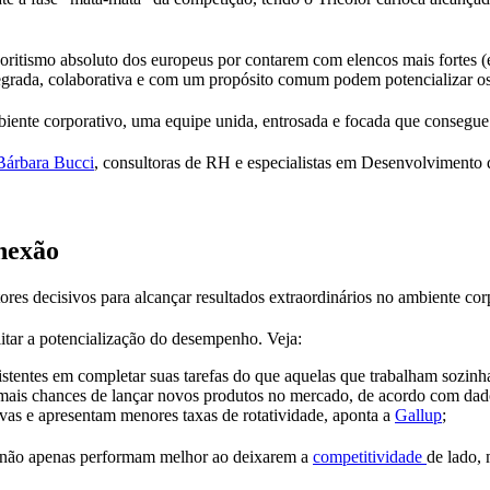
avoritismo absoluto dos europeus por contarem com elencos mais fortes
tegrada, colaborativa e com um propósito comum podem potencializar o
iente corporativo, uma equipe unida, entrosada e focada que consegue 
Bárbara Bucci
, consultoras de RH e especialistas em Desenvolvimento 
onexão
ores decisivos para alcançar resultados extraordinários no ambiente cor
itar a potencialização do desempenho. Veja:
stentes em completar suas tarefas do que aquelas que trabalham sozin
mais chances de lançar novos produtos no mercado, de acordo com da
vas e apresentam menores taxas de rotatividade, aponta a
Gallup
;
as não apenas performam melhor ao deixarem a
competitividade
de lado, 