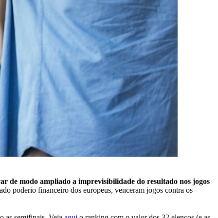
rvar de modo ampliado a imprevisibilidade do resultado nos jogos
esado poderio financeiro dos europeus, venceram jogos contra os
o as semifinais. Veja
aqui
o ranking com o valor dos 32 elencos (e as