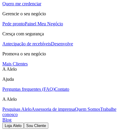
Quero me credenciar
Gerencie o seu negócio
Pede pronto
Painel Meu Negócio
Cresça com segurança
Antecipação de recebíveis
Desenvolve
Promova o seu negócio
Mais Clientes
A Alelo
Ajuda
Perguntas frequentes (FAQ)
Contato
A Alelo
Pesquisas Alelo
Assessoria de imprensa
Quem Somos
Trabalhe
conosco
Blog
Loja Alelo
Sou Cliente