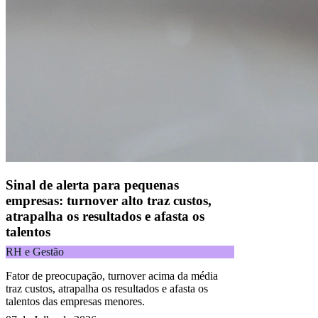
Naip Instituição de Pagamento S.A.
CNPJ 09.092.759/0001-16 | Alameda Xingu, 512, 3º andar, parte,
Alphaville, Barueri/SP | CEP 06455-030
Todos os direitos reservados.
Copyright 2025 Alelo.
Acompanhe nossas redes sociais:
Sinal de alerta para pequenas
empresas: turnover alto traz custos,
atrapalha os resultados e afasta os
talentos
RH e Gestão
Fator de preocupação, turnover acima da média
traz custos, atrapalha os resultados e afasta os
talentos das empresas menores.