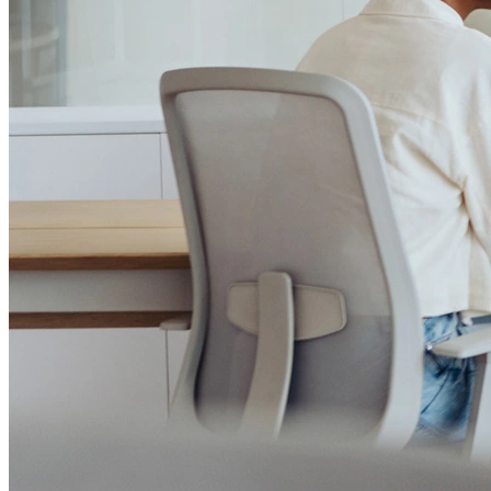
Passo 1/2
Institucional
Canal de Ética
Código Corporativo de Conduta Ética
Compromisso com o Meio Ambiente
Educação Financeira
Governança Corporativa
Ouvidoria
Política de Prevenção à Lavagem de Dinheiro
Política de Privacidade
Política de Segurança da Informação
Relatório de Transparência Salarial
Lei ECA Digital
Regulamento do Arranjo PAT
Soluções
Alelo Tudo
Alelo Pod
Gestão de VT
Soluções de Pagamentos
Contrate agora
Alelo S.A.
CNPJ 04.740.876/0001-25 | Alameda Xingu, 512, 3º, 4º e 16º (parte)
andares, Alphaville, Barueri/SP | CEP 06455-030