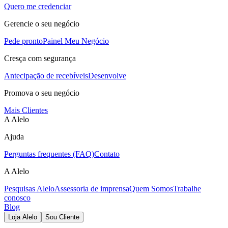
Quero me credenciar
Gerencie o seu negócio
Pede pronto
Painel Meu Negócio
Cresça com segurança
Antecipação de recebíveis
Desenvolve
Promova o seu negócio
Mais Clientes
A Alelo
Ajuda
Perguntas frequentes (FAQ)
Contato
A Alelo
Pesquisas Alelo
Assessoria de imprensa
Quem Somos
Trabalhe
conosco
Blog
Loja Alelo
Sou Cliente