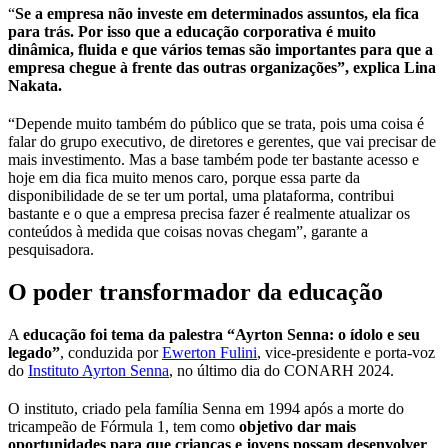
“
Se a empresa não investe em determinados assuntos, ela fica
para trás. Por isso que a educação corporativa é muito
dinâmica, fluida e que vários temas são importantes para que a
empresa chegue à frente das outras organizações”, explica Lina
Nakata.
“Depende muito também do público que se trata, pois uma coisa é
falar do grupo executivo, de diretores e gerentes, que vai precisar de
mais investimento. Mas a base também pode ter bastante acesso e
hoje em dia fica muito menos caro, porque essa parte da
disponibilidade de se ter um portal, uma plataforma, contribui
bastante e o que a empresa precisa fazer é realmente atualizar os
conteúdos à medida que coisas novas chegam”, garante a
pesquisadora.
O poder transformador da educação
A
educação foi tema da palestra “Ayrton Senna: o ídolo e seu
legado”
, conduzida por
Ewerton Fulini
, vice-presidente e porta-voz
do
Instituto Ayrton Senna
, no último dia do CONARH 2024.
O instituto, criado pela família Senna em 1994 após a morte do
tricampeão de Fórmula 1, tem como
objetivo dar
mais
oportunidades para que crianças e jovens possam desenvolver