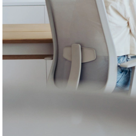
Governança Corporativa
Ouvidoria
Política de Prevenção à Lavagem de Dinheiro
Política de Privacidade
Política de Segurança da Informação
Relatório de Transparência Salarial
Lei ECA Digital
Regulamento do Arranjo PAT
Soluções
Alelo Tudo
Alelo Pod
Gestão de VT
Soluções de Pagamentos
Contrate agora
Alelo S.A.
CNPJ 04.740.876/0001-25 | Alameda Xingu, 512, 3º, 4º e 16º (parte)
andares, Alphaville, Barueri/SP | CEP 06455-030
Naip Instituição de Pagamento S.A.
CNPJ 09.092.759/0001-16 | Alameda Xingu, 512, 3º andar, parte,
Alphaville, Barueri/SP | CEP 06455-030
Todos os direitos reservados.