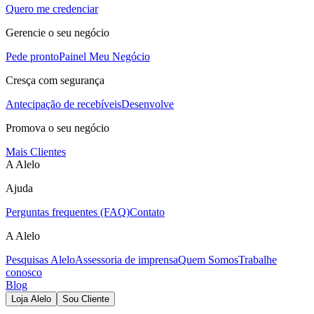
Quero me credenciar
Gerencie o seu negócio
Pede pronto
Painel Meu Negócio
Cresça com segurança
Antecipação de recebíveis
Desenvolve
Promova o seu negócio
Mais Clientes
A Alelo
Ajuda
Perguntas frequentes (FAQ)
Contato
A Alelo
Pesquisas Alelo
Assessoria de imprensa
Quem Somos
Trabalhe
conosco
Blog
Loja Alelo
Sou Cliente