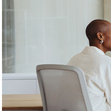
Passo 1/2
Institucional
Canal de Ética
Código Corporativo de Conduta Ética
Compromisso com o Meio Ambiente
Educação Financeira
Governança Corporativa
Ouvidoria
Política de Prevenção à Lavagem de Dinheiro
Política de Privacidade
Política de Segurança da Informação
Relatório de Transparência Salarial
Lei ECA Digital
Regulamento do Arranjo PAT
Soluções