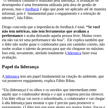
“O feedback contínuo é realizado pela liderança. A avaliação de
desempenho é uma ferramenta utilizada pela área de gestão de
pessoas, mas o
feedback
é algo que pode ser aplicado até de maneira
informal, pois é fundamental para o engajamento e a retenção de
talentos”, fala Fábio.
Diogo concorda que a importância do feedback é total.
“Se você
não tem métricas, não tem ferramentas que avaliam a
performance
e acaba deixando aquela pessoa livre. Muitas vezes
ela não vai ter uma performance tão boa”. Ele explica também que
o líder não soube guiar o colaborador para um caminho correto, não
soube avaliar o talento da pessoa para que ela chegasse no máximo.
Isso está, novamente, atrelado totalmente à
liderança
fazer essa
avaliação.
Papel da liderança
A
liderança
tem um papel fundamental na criação do ambiente, que
vai promover engajamento, explica Fábio Ribas.
“Ela (liderança) é os olhos e os ouvidos que intermediam entre
aquilo que o colaborador deseja e o que a empresa precisa oferecer.
Um líder eficaz vai ouvir o subordinado, o colaborador e vai chegar
à alta liderança para mostrar o que é preciso para promover o
engajamento. O líder tem que estar atento aos pontos fortes, fracos e