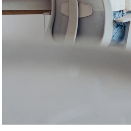
Alelo Tudo
Alelo Pod
Gestão de VT
Soluções de Pagamentos
Contrate agora
Alelo S.A.
CNPJ 04.740.876/0001-25 | Alameda Xingu, 512, 3º, 4º e 16º (parte)
andares, Alphaville, Barueri/SP | CEP 06455-030
Naip Instituição de Pagamento S.A.
CNPJ 09.092.759/0001-16 | Alameda Xingu, 512, 3º andar, parte,
Alphaville, Barueri/SP | CEP 06455-030
Todos os direitos reservados.
Copyright 2025 Alelo.
Acompanhe nossas redes sociais: