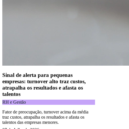
CNPJ 09.092.759/0001-16 | Alameda Xingu, 512, 3º andar, parte,
Alphaville, Barueri/SP | CEP 06455-030
Todos os direitos reservados.
Copyright 2025 Alelo.
Acompanhe nossas redes sociais:
Sinal de alerta para pequenas
empresas: turnover alto traz custos,
atrapalha os resultados e afasta os
talentos
RH e Gestão
Fator de preocupação, turnover acima da média
traz custos, atrapalha os resultados e afasta os
talentos das empresas menores.