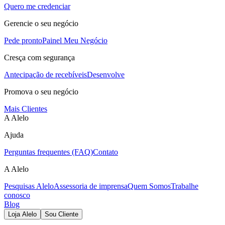
Quero me credenciar
Gerencie o seu negócio
Pede pronto
Painel Meu Negócio
Cresça com segurança
Antecipação de recebíveis
Desenvolve
Promova o seu negócio
Mais Clientes
A Alelo
Ajuda
Perguntas frequentes (FAQ)
Contato
A Alelo
Pesquisas Alelo
Assessoria de imprensa
Quem Somos
Trabalhe
conosco
Blog
Loja Alelo
Sou Cliente