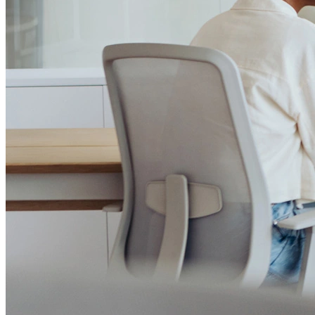
Institucional
Canal de Ética
Código Corporativo de Conduta Ética
Compromisso com o Meio Ambiente
Educação Financeira
Governança Corporativa
Ouvidoria
Política de Prevenção à Lavagem de Dinheiro
Política de Privacidade
Política de Segurança da Informação
Relatório de Transparência Salarial
Lei ECA Digital
Regulamento do Arranjo PAT
Soluções
Alelo Tudo
Alelo Pod
Gestão de VT
Soluções de Pagamentos
Contrate agora
Alelo S.A.
CNPJ 04.740.876/0001-25 | Alameda Xingu, 512, 3º, 4º e 16º (parte)
andares, Alphaville, Barueri/SP | CEP 06455-030
Naip Instituição de Pagamento S.A.