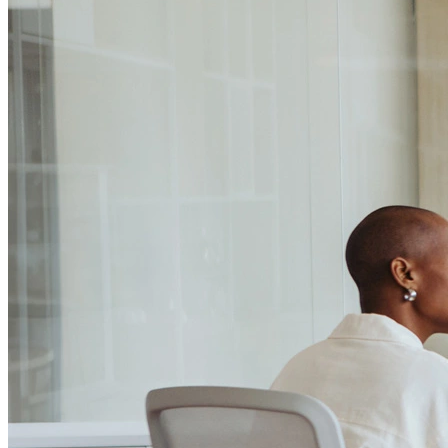
Passo 1/2
Institucional
Canal de Ética
Código Corporativo de Conduta Ética
Compromisso com o Meio Ambiente
Educação Financeira
Governança Corporativa
Ouvidoria