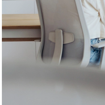
Política de Prevenção à Lavagem de Dinheiro
Política de Privacidade
Política de Segurança da Informação
Relatório de Transparência Salarial
Lei ECA Digital
Regulamento do Arranjo PAT
Soluções
Alelo Tudo
Alelo Pod
Gestão de VT
Soluções de Pagamentos
Contrate agora
Alelo S.A.
CNPJ 04.740.876/0001-25 | Alameda Xingu, 512, 3º, 4º e 16º (parte)
andares, Alphaville, Barueri/SP | CEP 06455-030
Naip Instituição de Pagamento S.A.
CNPJ 09.092.759/0001-16 | Alameda Xingu, 512, 3º andar, parte,
Alphaville, Barueri/SP | CEP 06455-030
Todos os direitos reservados.
Copyright 2025 Alelo.