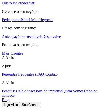
Quero me credenciar
Gerencie o seu negócio
Pede pronto
Painel Meu Negócio
Cresça com segurança
Antecipação de recebíveis
Desenvolve
Promova o seu negócio
Mais Clientes
A Alelo
Ajuda
Perguntas frequentes (FAQ)
Contato
A Alelo
Pesquisas Alelo
Assessoria de imprensa
Quem Somos
Trabalhe
conosco
Blog
Loja Alelo
Sou Cliente