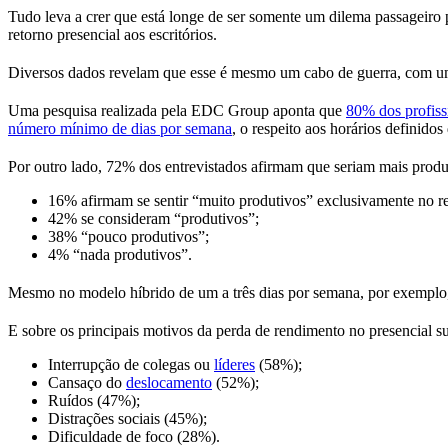
Tudo leva a crer que está longe de ser somente um dilema passageiro
retorno presencial aos escritórios.
Diversos dados revelam que esse é mesmo um cabo de guerra, com um
Uma pesquisa realizada pela EDC Group aponta que
80% dos profiss
número mínimo de dias por semana
, o respeito aos horários definidos
Por outro lado, 72% dos entrevistados afirmam que seriam mais produ
16% afirmam se sentir “muito produtivos” exclusivamente no re
42% se consideram “produtivos”;
38% “pouco produtivos”;
4% “nada produtivos”.
Mesmo no modelo híbrido de um a três dias por semana, por exemplo
E sobre os principais motivos da perda de rendimento no presencial 
Interrupção de colegas ou
líderes
(58%);
Cansaço do
deslocamento
(52%);
Ruídos (47%);
Distrações sociais (45%);
Dificuldade de foco (28%).