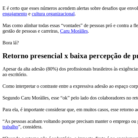
E é certo que esses números acendem alertas sobre desafios que env
engajamento
e
cultura organizacional
.
Mas como alinhar todas essas “vontades” de pessoas pró e contra a fl
gestão de pessoas e carreiras,
Caru Moràlles
.
Bora lá?
Retorno presencial x baixa percepção de p
Apesar da alta adesão (80%) dos profissionais brasileiros às exigênci
ao escritório.
Como interpretar o contraste entre a expressiva adesão ao espaço cor
Segundo Caru Moràlles, esse “ok” pelo lado dos colaboradores no ret
Para ela, é importante considerar que, em muitos casos, esse retorno ac
“As pessoas acabam voltando porque precisam manter o emprego ou 
trabalho
”, considera.