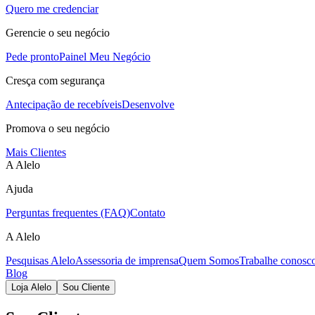
Quero me credenciar
Gerencie o seu negócio
Pede pronto
Painel Meu Negócio
Cresça com segurança
Antecipação de recebíveis
Desenvolve
Promova o seu negócio
Mais Clientes
A Alelo
Ajuda
Perguntas frequentes (FAQ)
Contato
A Alelo
Pesquisas Alelo
Assessoria de imprensa
Quem Somos
Trabalhe conosc
Blog
Loja Alelo
Sou Cliente