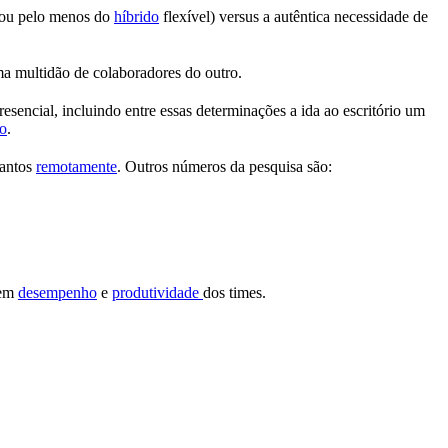
ou pelo menos do
híbrido
flexível) versus a autêntica necessidade de
a multidão de colaboradores do outro.
esencial, incluindo entre essas determinações a ida ao escritório um
to
.
uantos
remotamente
. Outros números da pesquisa são:
 em
desempenho
e
produtividade
dos times.