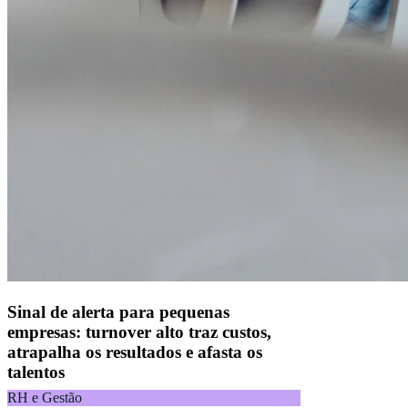
CNPJ 04.740.876/0001-25 | Alameda Xingu, 512, 3º, 4º e 16º (parte)
andares, Alphaville, Barueri/SP | CEP 06455-030
Naip Instituição de Pagamento S.A.
CNPJ 09.092.759/0001-16 | Alameda Xingu, 512, 3º andar, parte,
Alphaville, Barueri/SP | CEP 06455-030
Todos os direitos reservados.
Copyright 2025 Alelo.
Acompanhe nossas redes sociais:
Sinal de alerta para pequenas
empresas: turnover alto traz custos,
atrapalha os resultados e afasta os
talentos
RH e Gestão