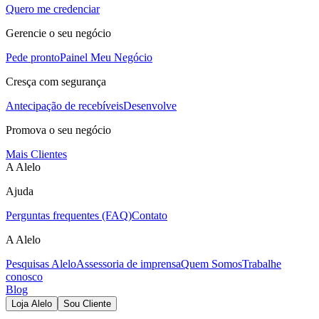
Quero me credenciar
Gerencie o seu negócio
Pede pronto
Painel Meu Negócio
Cresça com segurança
Antecipação de recebíveis
Desenvolve
Promova o seu negócio
Mais Clientes
A Alelo
Ajuda
Perguntas frequentes (FAQ)
Contato
A Alelo
Pesquisas Alelo
Assessoria de imprensa
Quem Somos
Trabalhe
conosco
Blog
Loja Alelo
Sou Cliente