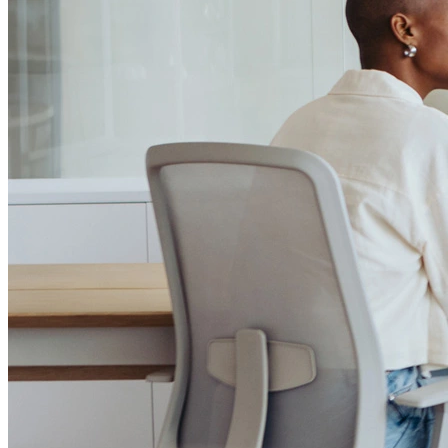
Passo 1/2
Institucional
Canal de Ética
Código Corporativo de Conduta Ética
Compromisso com o Meio Ambiente
Educação Financeira
Governança Corporativa
Ouvidoria
Política de Prevenção à Lavagem de Dinheiro
Política de Privacidade
Política de Segurança da Informação
Relatório de Transparência Salarial
Lei ECA Digital
Regulamento do Arranjo PAT
Soluções
Alelo Tudo
Alelo Pod
Gestão de VT
Soluções de Pagamentos
Contrate agora
Alelo S.A.