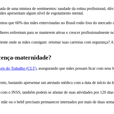
a de uma mistura de sentimentos: saudade da rotina profissional, dúv
ães apresentam algum nível de esgotamento mental.
pontou que 60% das mães entrevistadas no Brasil estão fora do mercado 
lheres enfrentam para se manterem ativas e crescer profissionalmente n
iente onde as mães consigam retomar suas carreiras com segurança? A b
licença-maternidade?
eis do Trabalho (CLT)
, assegurando que mães possam ficar com seus b
mento, bastando apresentar um atestado médico com a data de início da 
com o INSS, também podem se afastar de suas atividades por 120 dias 
 mãe ou o bebê precisam permanecer internados por mais de duas seman