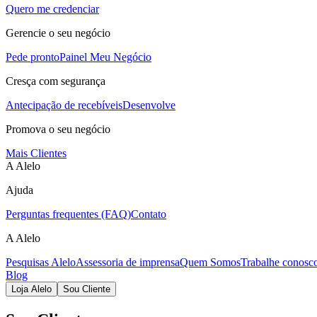
Quero me credenciar
Gerencie o seu negócio
Pede pronto
Painel Meu Negócio
Cresça com segurança
Antecipação de recebíveis
Desenvolve
Promova o seu negócio
Mais Clientes
A Alelo
Ajuda
Perguntas frequentes (FAQ)
Contato
A Alelo
Pesquisas Alelo
Assessoria de imprensa
Quem Somos
Trabalhe conosc
Blog
Loja Alelo
Sou Cliente