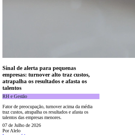
CNPJ 09.092.759/0001-16 | Alameda Xingu, 512, 3º andar, parte,
Alphaville, Barueri/SP | CEP 06455-030
Todos os direitos reservados.
Copyright 2025 Alelo.
Acompanhe nossas redes sociais:
Sinal de alerta para pequenas
empresas: turnover alto traz custos,
atrapalha os resultados e afasta os
talentos
RH e Gestão
Fator de preocupação, turnover acima da média
traz custos, atrapalha os resultados e afasta os
talentos das empresas menores.
07 de Julho de 2026
Por Alelo