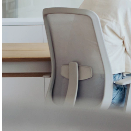
Institucional
Canal de Ética
Código Corporativo de Conduta Ética
Compromisso com o Meio Ambiente
Educação Financeira
Governança Corporativa
Ouvidoria
Política de Prevenção à Lavagem de Dinheiro
Política de Privacidade
Política de Segurança da Informação
Relatório de Transparência Salarial
Lei ECA Digital
Regulamento do Arranjo PAT
Soluções
Alelo Tudo
Alelo Pod
Gestão de VT
Soluções de Pagamentos
Contrate agora
Alelo S.A.
CNPJ 04.740.876/0001-25 | Alameda Xingu, 512, 3º, 4º e 16º (parte)
andares, Alphaville, Barueri/SP | CEP 06455-030
Naip Instituição de Pagamento S.A.