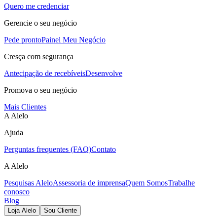
Quero me credenciar
Gerencie o seu negócio
Pede pronto
Painel Meu Negócio
Cresça com segurança
Antecipação de recebíveis
Desenvolve
Promova o seu negócio
Mais Clientes
A Alelo
Ajuda
Perguntas frequentes (FAQ)
Contato
A Alelo
Pesquisas Alelo
Assessoria de imprensa
Quem Somos
Trabalhe
conosco
Blog
Loja Alelo
Sou Cliente